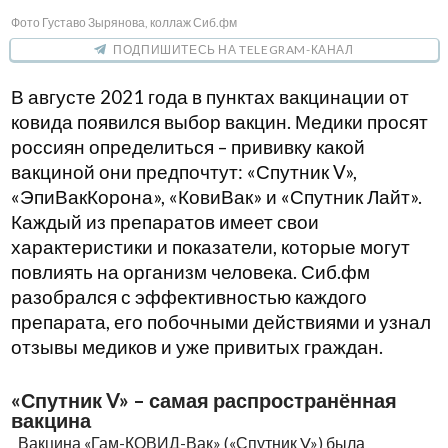
Фото Густаво Зырянова, коллаж Сиб.фм
ПОДПИШИТЕСЬ НА TELEGRAM-КАНАЛ
В августе 2021 года в пунктах вакцинации от
ковида появился выбор вакцин. Медики просят
россиян определиться – прививку какой
вакциной они предпочтут: «Спутник V»,
«ЭпиВакКорона», «КовиВак» и «Спутник Лайт».
Каждый из препаратов имеет свои
характеристики и показатели, которые могут
повлиять на организм человека. Сиб.фм
разобрался с эффективностью каждого
препарата, его побочными действиями и узнал
отзывы медиков и уже привитых граждан.
«Спутник V» – самая распространённая
вакцина
Вакцина «Гам-КОВИД-Вак» («Спутник V») была