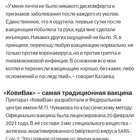
«У меня почти не было никакого дискомфорта и
признаков заболевания после каждого из уколов.
Единственное, что я ощутила: первые сутки после
вакцинации поболела та рука, куда мне сделали
инъекцию. Никаких других ощущений не было. Я, в
принципе, переношу любую вакцинацию нормально, не
только против коронавируса, но и против гриппа и
пневмококковой инфекции. В основном все мои
коллеги перенесли вакцинацию хорошо, без каких-либо
осложнений и последствий», – говорит Катаева.
«КовиВак» – самая традиционная вакцина
Препарат «КовиВак» разработали в Федеральном
центре имени М. П. Чумакова по классическому методу.
Официально вакцина была лицензирована 20 февраля
2021 года. В её составе 3 мкг специального вещества –
антигена, инактивированного (мёртвого) вируса SARS-
CoV-2. Это главное отличие от других вакцин.