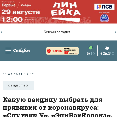
‹
›
Бензин сегодня
5/
10
+26.1
°C
82.76%
-1.2
16.08.2021 13:12
ОБЩЕСТВО
Какую вакцину выбрать для
прививки от коронавируса:
«Спутник V», «ЭпиВакКорона»,