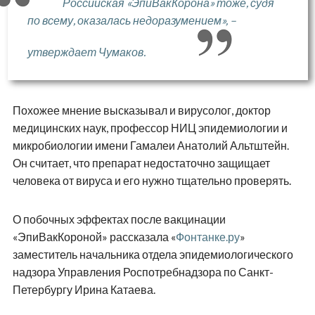
Российская
«ЭпиВакКорона» тоже, судя
по всему, оказалась недоразумением
», –
утверждает Чумаков.
Похожее мнение высказывал и вирусолог, доктор
медицинских наук, профессор НИЦ эпидемиологии и
микробиологии имени Гамалеи Анатолий Альтштейн.
Он считает, что препарат недостаточно защищает
человека от вируса и его нужно тщательно проверять.
О побочных эффектах после вакцинации
«ЭпиВакКороной» рассказала «
Фонтанке.ру
»
заместитель начальника отдела эпидемиологического
надзора Управления Роспотребнадзора по Санкт-
Петербургу Ирина Катаева.