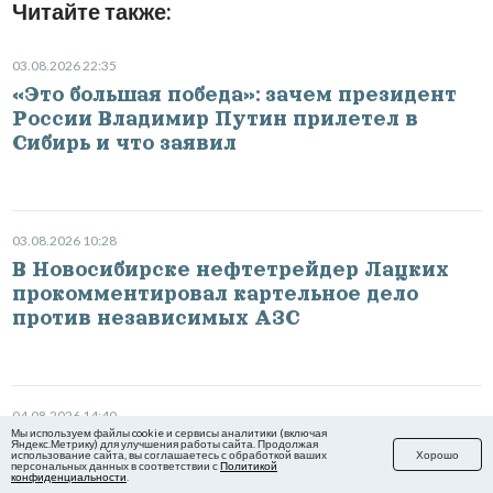
Читайте также:
03.08.2026 22:35
«Это большая победа»: зачем президент
России Владимир Путин прилетел в
Сибирь и что заявил
03.08.2026 10:28
В Новосибирске нефтетрейдер Лацких
прокомментировал картельное дело
против независимых АЗС
04.08.2026 14:40
Мы используем файлы cookie и сервисы аналитики (включая
Новосибирский ХК «Сибирь» вышел на
Яндекс.Метрику) для улучшения работы сайта. Продолжая
использование сайта, вы соглашаетесь с обработкой ваших
Хорошо
лёд: фоторепортаж открытой тренировки
персональных данных в соответствии с
Политикой
конфиденциальности
.
перед новым сезоном