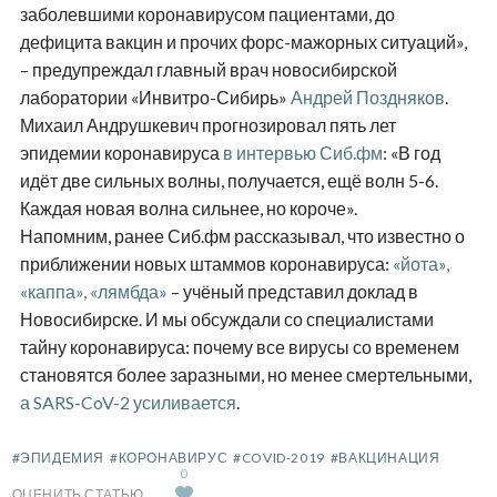
заболевшими коронавирусом пациентами, до
дефицита вакцин и прочих форс-мажорных ситуаций»,
– предупреждал главный врач новосибирской
лаборатории «Инвитро-Сибирь»
Андрей Поздняков
.
Михаил Андрушкевич прогнозировал пять лет
эпидемии коронавируса
в интервью Сиб.фм
: «В год
идёт две сильных волны, получается, ещё волн 5-6.
Каждая новая волна сильнее, но короче».
Напомним, ранее Сиб.фм рассказывал, что известно о
приближении новых штаммов коронавируса:
«йота»,
«каппа», «лямбда»
– учёный представил доклад в
Новосибирске. И мы обсуждали со специалистами
тайну коронавируса: почему все вирусы со временем
становятся более заразными, но менее смертельными,
а SARS-CoV-2 усиливается
.
#ЭПИДЕМИЯ
#КОРОНАВИРУС
#COVID-2019
#ВАКЦИНАЦИЯ
0
ОЦЕНИТЬ СТАТЬЮ