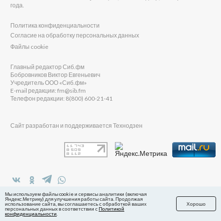
года.
Политика конфиденциальности
Согласие на обработку персональных данных
Файлы cookie
Главный редактор Сиб.фм
Бобровников Виктор Евгеньевич
Учредитель ООО «Сиб.фм»
E-mail редакции: fm@sib.fm
Телефон редакции: 8(800) 600-21-41
Сайт разработан и поддерживается Технодзен
в Яндекс.Дзен
Мы используем файлы cookie и сервисы аналитики (включая
Яндекс.Метрику) для улучшения работы сайта. Продолжая
использование сайта, вы соглашаетесь с обработкой ваших
Хорошо
персональных данных в соответствии с
Политикой
конфиденциальности
.