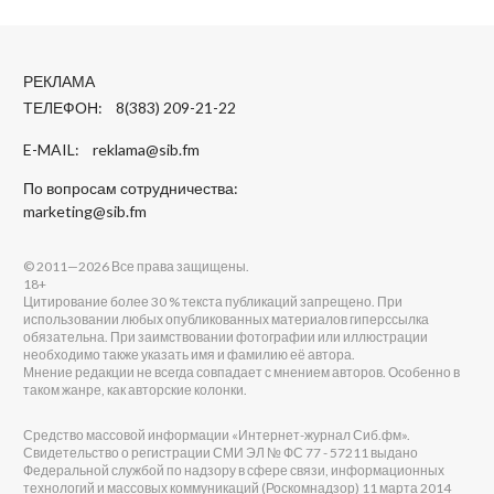
РЕКЛАМА
ТЕЛЕФОН: 8(383) 209-21-22
E-MAIL:
reklama@sib.fm
По вопросам сотрудничества:
marketing@sib.fm
© 2011—2026 Все права защищены.
18+
Цитирование более 30 % текста публикаций запрещено. При
использовании любых опубликованных материалов гиперссылка
обязательна. При заимствовании фотографии или иллюстрации
необходимо также указать имя и фамилию её автора.
Мнение редакции не всегда совпадает с мнением авторов. Особенно в
таком жанре, как авторские колонки.
Средство массовой информации «Интернет-журнал Сиб.фм».
Свидетельство о регистрации СМИ ЭЛ № ФС 77 - 57211 выдано
Федеральной службой по надзору в сфере связи, информационных
технологий и массовых коммуникаций (Роскомнадзор) 11 марта 2014