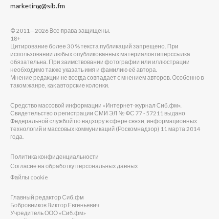
marketing@sib.fm
© 2011—2026 Все права защищены.
18+
Цитирование более 30 % текста публикаций запрещено. При
использовании любых опубликованных материалов гиперссылка
обязательна. При заимствовании фотографии или иллюстрации
необходимо также указать имя и фамилию её автора.
Мнение редакции не всегда совпадает с мнением авторов. Особенно в
таком жанре, как авторские колонки.
Средство массовой информации «Интернет-журнал Сиб.фм».
Свидетельство о регистрации СМИ ЭЛ № ФС 77 - 57211 выдано
Федеральной службой по надзору в сфере связи, информационных
технологий и массовых коммуникаций (Роскомнадзор) 11 марта 2014
года.
Политика конфиденциальности
Согласие на обработку персональных данных
Файлы cookie
Главный редактор Сиб.фм
Бобровников Виктор Евгеньевич
Учредитель ООО «Сиб.фм»