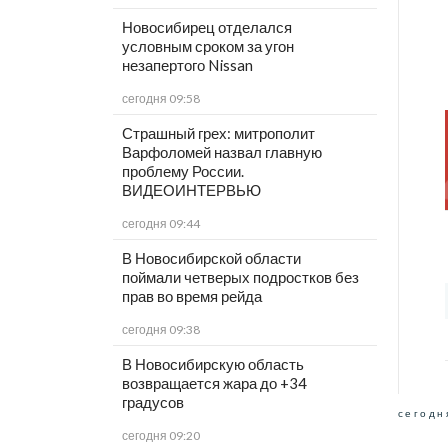
Новосибирец отделался
условным сроком за угон
незапертого Nissan
сегодня 09:58
Страшный грех: митрополит
Варфоломей назвал главную
проблему России.
ВИДЕОИНТЕРВЬЮ
сегодня 09:44
В Новосибирской области
поймали четверых подростков без
прав во время рейда
сегодня 09:38
В Новосибирскую область
возвращается жара до +34
градусов
сегодн
сегодня 09:20