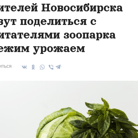
телей Новосибирска
вут поделиться с
итателями зоопарка
ежим урожаем
иться