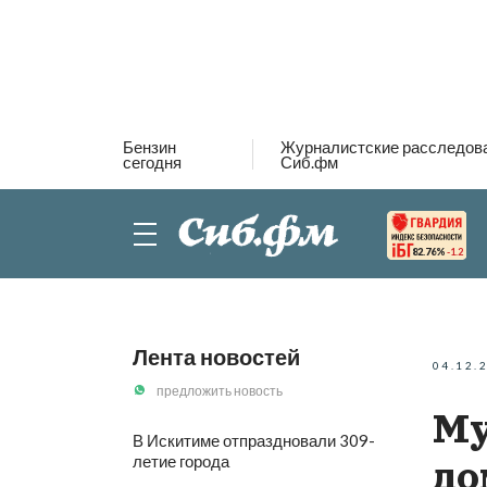
Бензин
Журналистские расследов
сегодня
Сиб.фм
82.76%
-1.2
Лента новостей
04.12.
предложить новость
Му
В Искитиме отпраздновали 309-
летие города
до