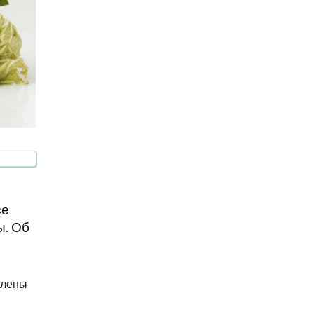
се
ы. Об
влены