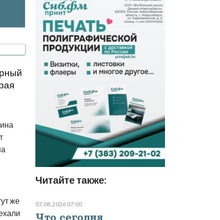
ирный
орая
чина
т
на
Читайте также:
ут же
07.08.2026 07:00
иехали
Что сегодня