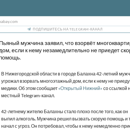
xabay.com
ПОДПИШИТЕСЬ НА TELEGRAM-КАНАЛ
Пьяный мужчина заявил, что взорвёт многокварт
дом, если к нему незамедлительно не приедет ск
помощь.
В Нижегородской области в городе Балахна 42-летний муж
угрожал взорвать многоэтажный дом, если к нему не приеду
медики. Об этом сообщает
«Открытый Нижний»
со ссылкой 
местный Telegram-канал.
42-летнему жителю Балахны стало плохо после того, как он
выпил алкоголь. Мужчина решил вызвать скорую помощь и т
начал с угроз. Он потребовал, чтобы к нему немедленно пр