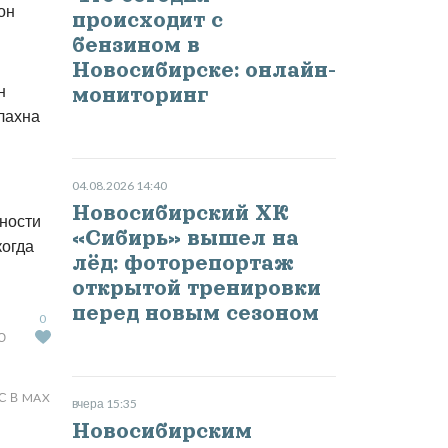
он
происходит с
бензином в
Новосибирске: онлайн-
н
мониторинг
лахна
04.08.2026 14:40
Новосибирский ХК
сности
«Сибирь» вышел на
когда
лёд: фоторепортаж
открытой тренировки
перед новым сезоном
0
Ю
С В MAX
вчера 15:35
Новосибирским