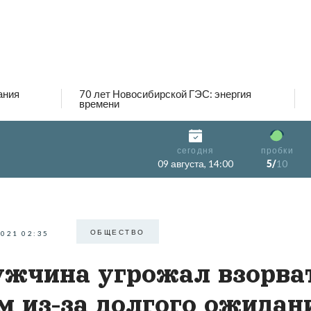
ания
70 лет Новосибирской ГЭС: энергия
времени
сегодня
пробки
09 августа, 14:00
5/
10
ОБЩЕСТВО
2021 02:35
жчина угрожал взорва
м из-за долгого ожидан