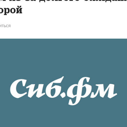
орой
иться