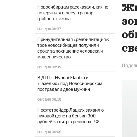
Жи
Новосибирцам рассказали, как не
потеряться в лесу в разгар
зо
грибного сезона
сегодня 08:57
об
Принудительная «реабилитация»:
св
трое новосибирцев получили
сроки за похищение человека и
мошенничество
Подел
сегодня 08:39
В ДТП с Hyndai Elantra и
«Газелью» под Новосибирском
пострадали двое мужчин
сегодня 08:18
Нефтетрейдер Лацких заявил о
пиковой цене на бензин 300
рублей за литр в регионах РФ
сегодня 06:00