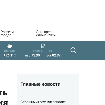
Развитие
Лига пресс-
города
служб-2026
погода
курсы валют
+26.1
°C
usd
71.90
|
eur
82.97
Главные новости:
ть
ия
Страшный грех: митрополит