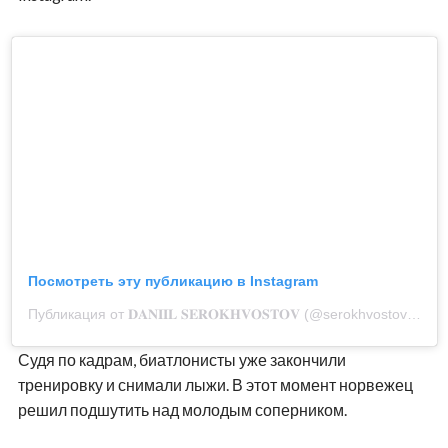
Посмотреть эту публикацию в Instagram
Публикация от 𝐃𝐀𝐍𝐈𝐈𝐋 𝐒𝐄𝐑𝐎𝐊𝐇𝐕𝐎𝐒𝐓𝐎𝐕 (@serokhvostovdaniil)
Судя по кадрам, биатлонисты уже закончили
тренировку и снимали лыжи. В этот момент норвежец
решил подшутить над молодым соперником.