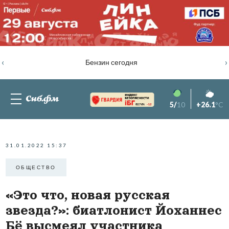
‹
›
Бензин сегодня
5/
10
+26.1
°C
82.76%
-1.2
31.01.2022 15:37
ОБЩЕСТВО
«Это что, новая русская
звезда?»: биатлонист Йоханнес
Бё высмеял участника