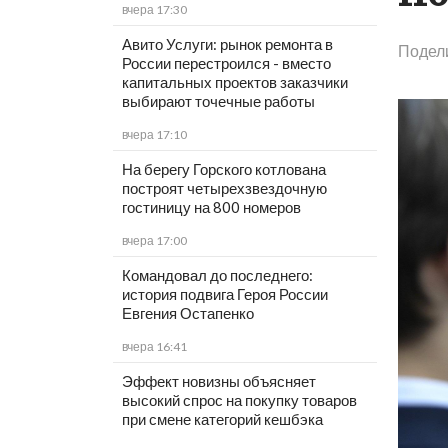
вчера 17:30
Авито Услуги: рынок ремонта в
Подел
России перестроился - вместо
капитальных проектов заказчики
выбирают точечные работы
вчера 17:10
На берегу Горского котлована
построят четырехзвездочную
гостиницу на 800 номеров
вчера 17:00
Командовал до последнего:
история подвига Героя России
Евгения Остапенко
вчера 16:41
Эффект новизны объясняет
высокий спрос на покупку товаров
при смене категорий кешбэка