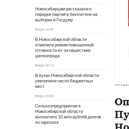
Новосибирцам рассказали о
порядке партий в бюллетене на
выборах в Госдуму
вчера 18:47
В Новосибирской области
отменили режим повышенной
готовности из-за нашествия
шелкопряда
вчера 18:21
В вузах Новосибирской области
увеличили число бюджетных
сегодн
мест
вчера 18:00
Оп
Сельхозпредприятие в
Пу
Новосибирской области
выплатило 10 млн рублей долгов
по зарплате
Но