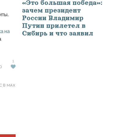
«Это большая победа»:
зачем президент
иты.
России Владимир
Путин прилетел в
а на
Сибирь и что заявил
а
1
Ю
С В MAX