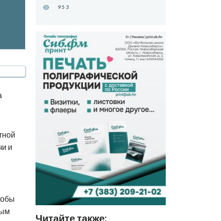
953
а
тной
чи и
тобы
ным
Читайте также: