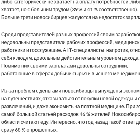
либо категорически не хватает на оплату потребностей, либ
хватает, но с большим трудом (39 % и 41 % соответственно).
Больше трети новосибирцев жалуются на недостаток зарпл
Среди представителей разных профессий своим заработко
недовольны представители рабочих профессий, медицинск
работники и госслужащие. А IT-специалисты, напротив, отн
себя к людям, довольным действительным уровнем дохода.
Помимо них своими зарплатами довольны сотрудники,
работающие в сферах добычи сырья и высшего менеджмен
Из-за проблем с деньгами новосибирцы вынуждены эконом
на путешествиях, отказываться от покупки новой одежды и 
развлечений, и даже экономить на платной медицине. При э
самой большой статьей расходов 46 % жителей Новосибир
области считают еду. Интересно, что год назад такой ответ 
сразу 68 % опрошенных.