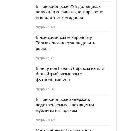
В Новосибирске 296 дольщиков
получили ключи от квартир после
многолетнего ожидания
вчера 21:40
В новосибирском аэропорту
Толмачёво задержали девять
рейсов
вчера 21:23
В лесу под Новосибирском нашли
белый гриб размером с
футбольный мяч
вчера 21:02
В Новосибирске задержали
подозреваемых в похищении
мужчины на Горском
вчера 20:49
Масштабный сбой затронул