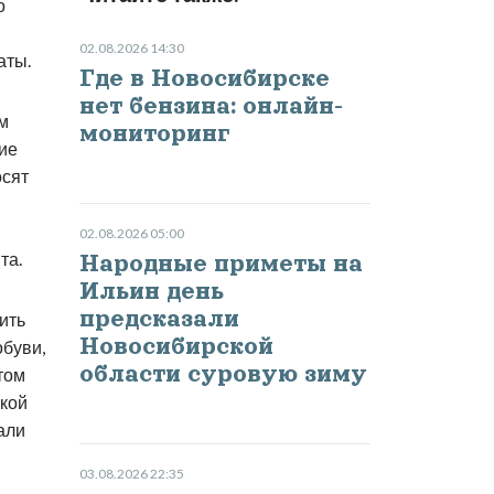
о
02.08.2026 14:30
аты.
Где в Новосибирске
нет бензина: онлайн-
м
мониторинг
ие
осят
02.08.2026 05:00
та.
Народные приметы на
Ильин день
предсказали
ить
Новосибирской
обуви,
области суровую зиму
том
ской
дали
03.08.2026 22:35