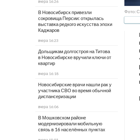
вчера 16:26
Фото: С
В Новосибирск привезли
сокровища Персии: открылась
выставка редкого искусства эпохи
Каджаров
вчера 16:23
Дольщикам долгостроя на Титова
в Новосибирске вручили ключи от
квартир
вчера 16:18
Новосибирские врачи нашли рак у
участника СВО во время обычной
диспансеризации
вчера 16:06
В Мошковском районе
модернизировали мобильную
связь в 16 населённых пунктах
вчера 15:55