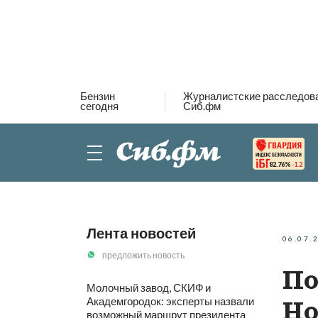
Бензин
Журналистские расследов
сегодня
Сиб.фм
82.76%
-1.2
Лента новостей
06.07.
предложить новость
По
Молочный завод, СКИФ и
Академгородок: эксперты назвали
Но
возможный маршрут президента