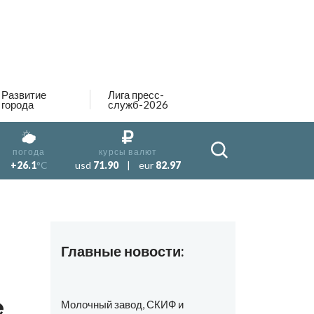
Развитие
Лига пресс-
города
служб-2026
погода
курсы валют
+26.1
°C
usd
71.90
|
eur
82.97
Главные новости:
е
Молочный завод, СКИФ и