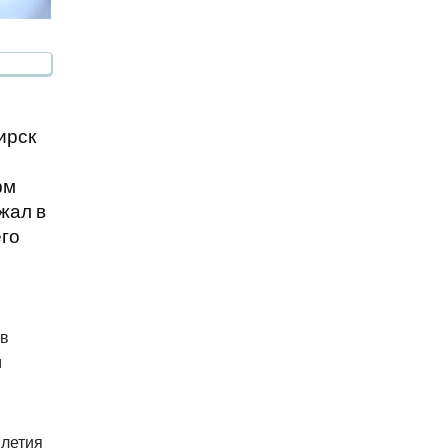
ирск
фм
жал в
его
 в
м
-летия