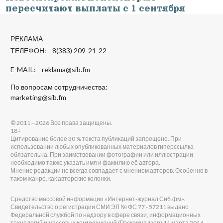
пересчитают выплаты с 1 сентября
РЕКЛАМА
ТЕЛЕФОН: 8(383) 209-21-22
E-MAIL:
reklama@sib.fm
По вопросам сотрудничества:
marketing@sib.fm
© 2011—2026 Все права защищены.
18+
Цитирование более 30 % текста публикаций запрещено. При
использовании любых опубликованных материалов гиперссылка
обязательна. При заимствовании фотографии или иллюстрации
необходимо также указать имя и фамилию её автора.
Мнение редакции не всегда совпадает с мнением авторов. Особенно в
таком жанре, как авторские колонки.
Средство массовой информации «Интернет-журнал Сиб.фм».
Свидетельство о регистрации СМИ ЭЛ № ФС 77 - 57211 выдано
Федеральной службой по надзору в сфере связи, информационных
технологий и массовых коммуникаций (Роскомнадзор) 11 марта 2014