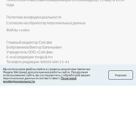
года.
Политика конфиденциальности
Согласие на обработку персональных данных
Файлы cookie
Главный редактор Сиб.фм
Бобровников Виктор Евгеньевич
Учредитель ООО «Сиб.фм»
E-mail редакции: fm@sib.fm
Телефон редакции: 8(800) 600-21-41
Мы используем файлы cookie и сервисы аналитики (включая
Яндекс.Метрику) для улучшения работы сайта. Продолжая
использование сайта, вы соглашаетесь с обработкой ваших
Хорошо
персональных данных в соответствии с
Политикой
Сайт разработан и поддерживается Технодзен
конфиденциальности
.
в Яндекс.Дзен