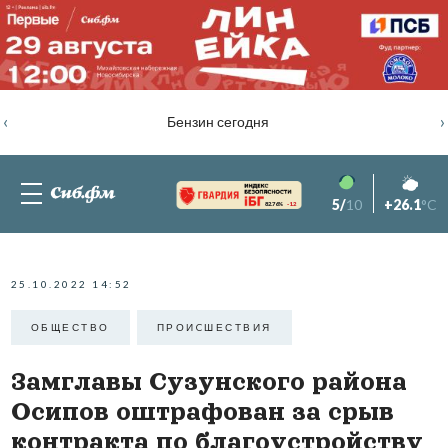
‹
›
Бензин сегодня
5/
10
+26.1
°C
82.76%
-1.2
25.10.2022 14:52
ОБЩЕСТВО
ПРОИCШЕСТВИЯ
Замглавы Сузунского района
Осипов оштрафован за срыв
контракта по благоустройству