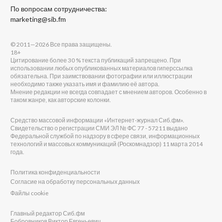
По вопросам сотрудничества:
marketing@sib.fm
© 2011—2026 Все права защищены.
18+
Цитирование более 30 % текста публикаций запрещено. При
использовании любых опубликованных материалов гиперссылка
обязательна. При заимствовании фотографии или иллюстрации
необходимо также указать имя и фамилию её автора.
Мнение редакции не всегда совпадает с мнением авторов. Особенно в
таком жанре, как авторские колонки.
Средство массовой информации «Интернет-журнал Сиб.фм».
Свидетельство о регистрации СМИ ЭЛ № ФС 77 - 57211 выдано
Федеральной службой по надзору в сфере связи, информационных
технологий и массовых коммуникаций (Роскомнадзор) 11 марта 2014
года.
Политика конфиденциальности
Согласие на обработку персональных данных
Файлы cookie
Главный редактор Сиб.фм
Бобровников Виктор Евгеньевич