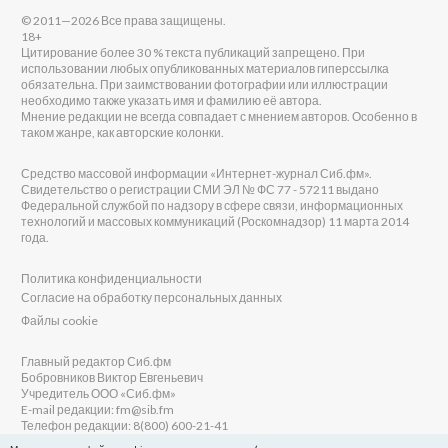
© 2011—2026 Все права защищены.
18+
Цитирование более 30 % текста публикаций запрещено. При
использовании любых опубликованных материалов гиперссылка
обязательна. При заимствовании фотографии или иллюстрации
необходимо также указать имя и фамилию её автора.
Мнение редакции не всегда совпадает с мнением авторов. Особенно в
таком жанре, как авторские колонки.
Средство массовой информации «Интернет-журнал Сиб.фм».
Свидетельство о регистрации СМИ ЭЛ № ФС 77 - 57211 выдано
Федеральной службой по надзору в сфере связи, информационных
технологий и массовых коммуникаций (Роскомнадзор) 11 марта 2014
года.
Политика конфиденциальности
Согласие на обработку персональных данных
Файлы cookie
Главный редактор Сиб.фм
Бобровников Виктор Евгеньевич
Учредитель ООО «Сиб.фм»
E-mail редакции: fm@sib.fm
Телефон редакции: 8(800) 600-21-41