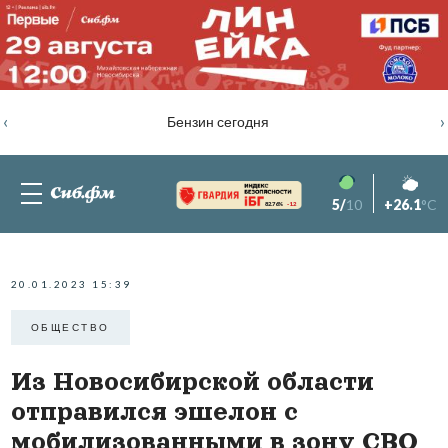
‹
›
Бензин сегодня
5/
10
+26.1
°C
82.76%
-1.2
20.01.2023 15:39
ОБЩЕСТВО
Из Новосибирской области
отправился эшелон с
мобилизованными в зону СВО