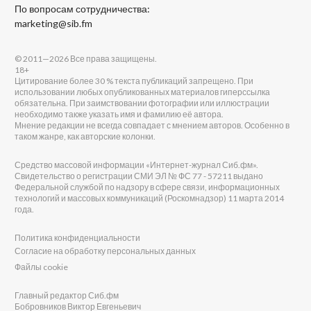
По вопросам сотрудничества:
marketing@sib.fm
© 2011—2026 Все права защищены.
18+
Цитирование более 30 % текста публикаций запрещено. При
использовании любых опубликованных материалов гиперссылка
обязательна. При заимствовании фотографии или иллюстрации
необходимо также указать имя и фамилию её автора.
Мнение редакции не всегда совпадает с мнением авторов. Особенно в
таком жанре, как авторские колонки.
Средство массовой информации «Интернет-журнал Сиб.фм».
Свидетельство о регистрации СМИ ЭЛ № ФС 77 - 57211 выдано
Федеральной службой по надзору в сфере связи, информационных
технологий и массовых коммуникаций (Роскомнадзор) 11 марта 2014
года.
Политика конфиденциальности
Согласие на обработку персональных данных
Файлы cookie
Главный редактор Сиб.фм
Бобровников Виктор Евгеньевич