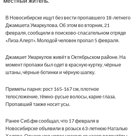
местный житель.
В Новосибирске ищут без вести пропавшего 18-летнего
Джамшета Умаркулова. Об этом во вторник, 21
февраля, сообщили в поисково-спасательном отряде
«Лиза Алерт». Молодой человек пропал 5 февраля.
Джамшет Умаркулов живёт в Октябрьском районе. На
момент пропажи был одет в красную куртку, чёрные
штаны, чёрные ботинки и чёрную шапку.
Приметы парня: рост 165-167 см, плотное
телосложение, тёмно-русые волосы, карие глаза.
Пропавший также носит усы.
Ранее Сиб.фм сообщал, что 17 февраля в
Новосибирске объявили в розыск 63-летнюю Наталью
Халява. Однако уже через несколько часов волонтёры