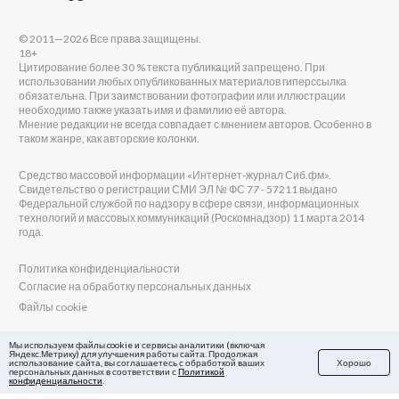
© 2011—2026 Все права защищены.
18+
Цитирование более 30 % текста публикаций запрещено. При
использовании любых опубликованных материалов гиперссылка
обязательна. При заимствовании фотографии или иллюстрации
необходимо также указать имя и фамилию её автора.
Мнение редакции не всегда совпадает с мнением авторов. Особенно в
таком жанре, как авторские колонки.
Средство массовой информации «Интернет-журнал Сиб.фм».
Свидетельство о регистрации СМИ ЭЛ № ФС 77 - 57211 выдано
Федеральной службой по надзору в сфере связи, информационных
технологий и массовых коммуникаций (Роскомнадзор) 11 марта 2014
года.
Политика конфиденциальности
Согласие на обработку персональных данных
Файлы cookie
Главный редактор Сиб.фм
Мы используем файлы cookie и сервисы аналитики (включая
Яндекс.Метрику) для улучшения работы сайта. Продолжая
Бобровников Виктор Евгеньевич
использование сайта, вы соглашаетесь с обработкой ваших
Хорошо
Учредитель ООО «Сиб.фм»
персональных данных в соответствии с
Политикой
конфиденциальности
.
E-mail редакции: fm@sib.fm