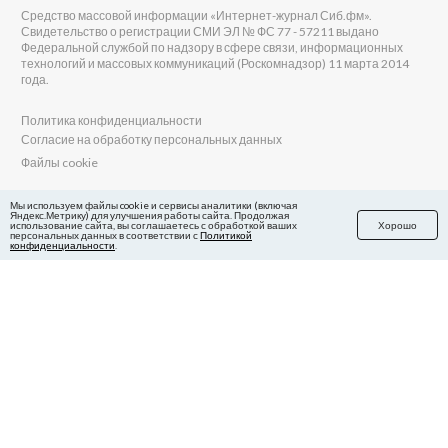
Средство массовой информации «Интернет-журнал Сиб.фм».
Свидетельство о регистрации СМИ ЭЛ № ФС 77 - 57211 выдано
Федеральной службой по надзору в сфере связи, информационных
технологий и массовых коммуникаций (Роскомнадзор) 11 марта 2014
года.
Политика конфиденциальности
Согласие на обработку персональных данных
Файлы cookie
Главный редактор Сиб.фм
Мы используем файлы cookie и сервисы аналитики (включая
Яндекс.Метрику) для улучшения работы сайта. Продолжая
Бобровников Виктор Евгеньевич
использование сайта, вы соглашаетесь с обработкой ваших
Хорошо
Учредитель ООО «Сиб.фм»
персональных данных в соответствии с
Политикой
конфиденциальности
.
E-mail редакции: fm@sib.fm
Телефон редакции: 8(800) 600-21-41
Сайт разработан и поддерживается Технодзен