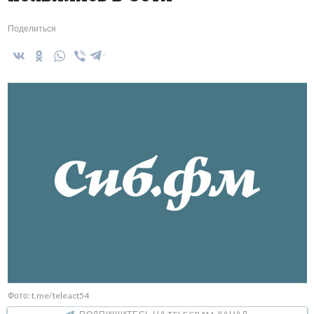
Поделиться
Фото: t.me/teleact54