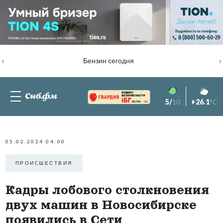
‹
›
Бензин сегодня
5/
10
+26.1
°C
82.76%
-1.2
05.02.2024 04:00
ПРОИCШЕСТВИЯ
Кадры лобового столкновения
двух машин в Новосибирске
появились в Сети