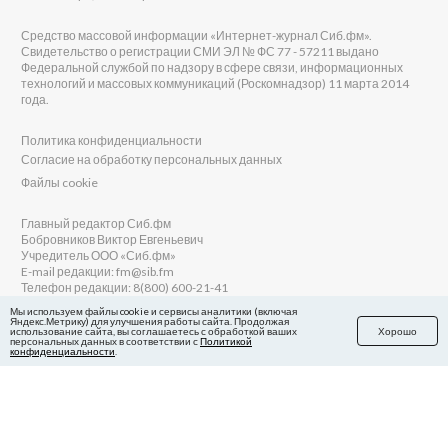
Средство массовой информации «Интернет-журнал Сиб.фм».
Свидетельство о регистрации СМИ ЭЛ № ФС 77 - 57211 выдано
Федеральной службой по надзору в сфере связи, информационных
технологий и массовых коммуникаций (Роскомнадзор) 11 марта 2014
года.
Политика конфиденциальности
Согласие на обработку персональных данных
Файлы cookie
Главный редактор Сиб.фм
Бобровников Виктор Евгеньевич
Учредитель ООО «Сиб.фм»
E-mail редакции: fm@sib.fm
Телефон редакции: 8(800) 600-21-41
Мы используем файлы cookie и сервисы аналитики (включая
Яндекс.Метрику) для улучшения работы сайта. Продолжая
использование сайта, вы соглашаетесь с обработкой ваших
Хорошо
персональных данных в соответствии с
Политикой
Сайт разработан и поддерживается Технодзен
конфиденциальности
.