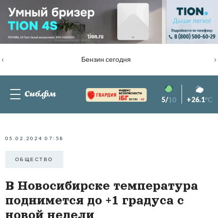
‹
›
Бензин сегодня
5/
10
+26.1
°C
82.76%
-1.2
05.02.2024 07:58
ОБЩЕСТВО
В Новосибирске температура
поднимется до +1 градуса с
новой недели