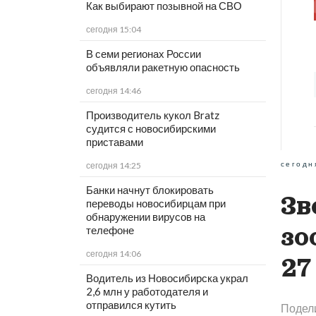
Как выбирают позывной на СВО
сегодня 15:04
В семи регионах России
объявляли ракетную опасность
сегодня 14:46
Производитель кукол Bratz
судится с новосибирскими
приставами
сегодн
сегодня 14:25
Банки начнут блокировать
Зв
переводы новосибирцам при
обнаружении вирусов на
зо
телефоне
сегодня 14:06
27
Водитель из Новосибирска украл
2,6 млн у работодателя и
отправился кутить
Подел