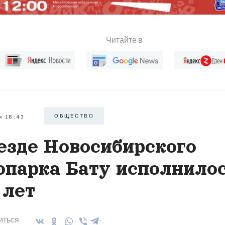
Читайте в
ОБЩЕСТВО
я 18:43
езде Новосибирского
опарка Бату исполнило
 лет
иться