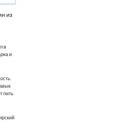
ин из
л в
арка и
ость.
навык
т пить
бирский