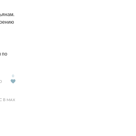
ьянам.
роению
 по
0
Ю
С В MAX