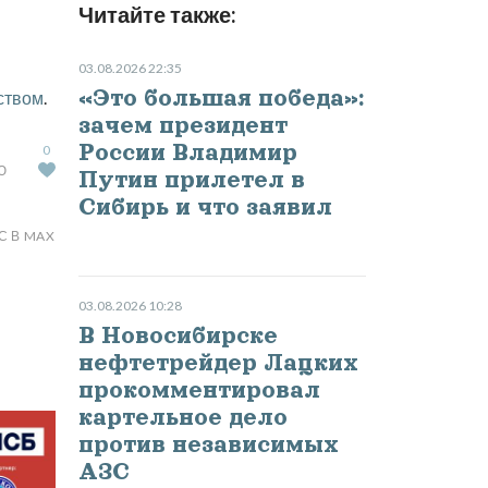
Читайте также:
03.08.2026 22:35
«Это большая победа»:
ством
.
зачем президент
России Владимир
0
Ю
Путин прилетел в
Сибирь и что заявил
С В MAX
03.08.2026 10:28
В Новосибирске
нефтетрейдер Лацких
прокомментировал
картельное дело
против независимых
АЗС