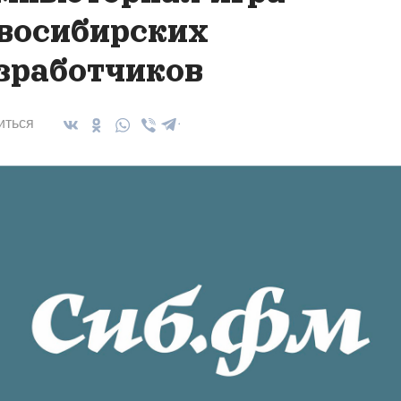
восибирских
зработчиков
иться