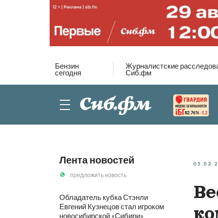
Бензин
Журналистские расследов
сегодня
Сиб.фм
82.76%
-1.2
Лента новостей
05.02.
предложить новость
Ве
Обладатель кубка Стэнли
Евгений Кузнецов стал игроком
ко
новосибирской «Сибири»