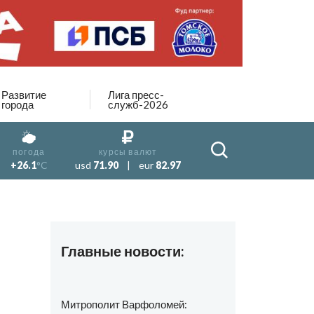
Развитие
Лига пресс-
города
служб-2026
погода
курсы валют
+26.1
°C
usd
71.90
|
eur
82.97
Главные новости:
Митрополит Варфоломей: