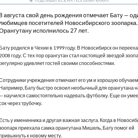
ПОДПИШИТЕСЬ НА TELEGRAM-КАНАЛ
8 августа свой день рождения отмечает Бату — од
любимцев посетителей Новосибирского зоопарка.
Орангутану исполнилось 27 лет.
Бату родился в Чехии в 1999 году. В Новосибирск он перееха
2008 году. С тех пор орангутан стал настоящей звездой зооп
регулярно удивляет гостей своими способностями.
Сотрудники учреждения отмечают его ум и хорошую обучаем
Например, Бату быстро освоил необычный для орангутана 
— научился самостоятельно надевать футболку. Еще он умее
сок через трубочку.
Есть у именинника и другая важная заслуга. Когда в Новоси
зоопарк приехала самка орангутана Мишель, Бату помог ей
привыкнуть к новому месту.