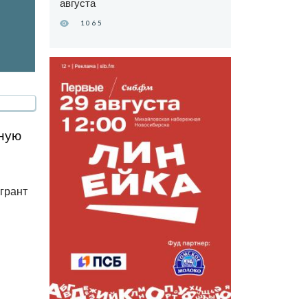
августа
1065
рную
грант