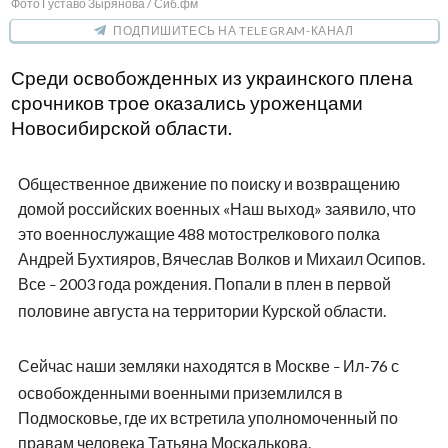
Фото Густаво Зырянова / Сиб.фм
ПОДПИШИТЕСЬ НА TELEGRAM-КАНАЛ
Среди освобожденных из украинского плена
срочников трое оказались уроженцами
Новосибирской области.
Общественное движение по поиску и возвращению
домой российских военных «Наш выход» заявило, что
это военнослужащие 488 мотострелкового полка
Андрей Бухтияров, Вячеслав Волков и Михаил Осипов.
Все
2003 года рождения. Попали в плен в первой
–
половине августа на территории Курской области.
Сейчас наши земляки находятся в Москве
Ил-76 с
–
освобожденными военными приземлился в
Подмосковье, где их встретила уполномоченный по
правам человека Татьяна Москалькова.