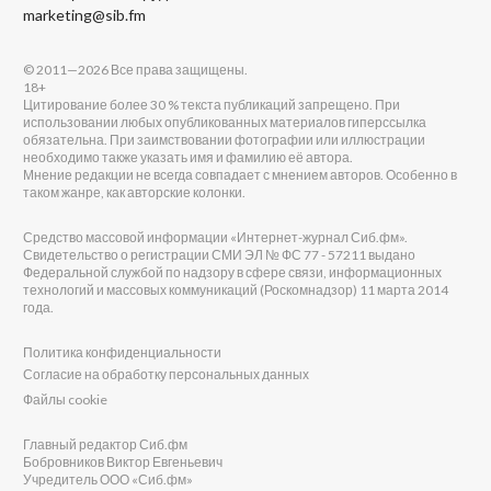
marketing@sib.fm
© 2011—2026 Все права защищены.
18+
Цитирование более 30 % текста публикаций запрещено. При
использовании любых опубликованных материалов гиперссылка
обязательна. При заимствовании фотографии или иллюстрации
необходимо также указать имя и фамилию её автора.
Мнение редакции не всегда совпадает с мнением авторов. Особенно в
таком жанре, как авторские колонки.
Средство массовой информации «Интернет-журнал Сиб.фм».
Свидетельство о регистрации СМИ ЭЛ № ФС 77 - 57211 выдано
Федеральной службой по надзору в сфере связи, информационных
технологий и массовых коммуникаций (Роскомнадзор) 11 марта 2014
года.
Политика конфиденциальности
Согласие на обработку персональных данных
Файлы cookie
Главный редактор Сиб.фм
Бобровников Виктор Евгеньевич
Учредитель ООО «Сиб.фм»