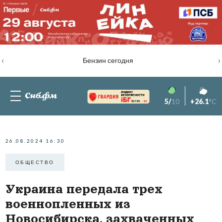
‹
›
Бензин сегодня
5/
10
+26.1
°C
82.76%
-1.2
26.08.2024 16:30
ОБЩЕСТВО
Украина передала трех
военнопленных из
Новосибирска, захваченных