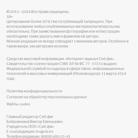
© 2011—2026 Все права защищены.
18+
Цитирование более 30 % текста публикаций запрещено. При
использовании любых опубликованных материалов гиперссылка
обязательна. При заимствовании фотографии или иллюстрации
необходимо также указать имя и фамилию её автора.
Мнение редакции не всегда совпадает с мнением авторов. Особенно в
таком жанре, как авторские колонки.
Средство массовой информации «Интернет-журнал Сиб.фм».
Свидетельство о регистрации СМИ ЭЛ № ФС 77 - 57211 выдано
Федеральной службой по надзору в сфере связи, информационных
технологий и массовых коммуникаций (Роскомнадзор) 11 марта 2014
года.
Политика конфиденциальности
Согласие на обработку персональных данных
Файлы cookie
Главный редактор Сиб.фм
Бобровников Виктор Евгеньевич
Учредитель ООО «Сиб.фм»
E-mail редакции: fm@sib.fm
Телефон редакции: 8(800) 600-21-41