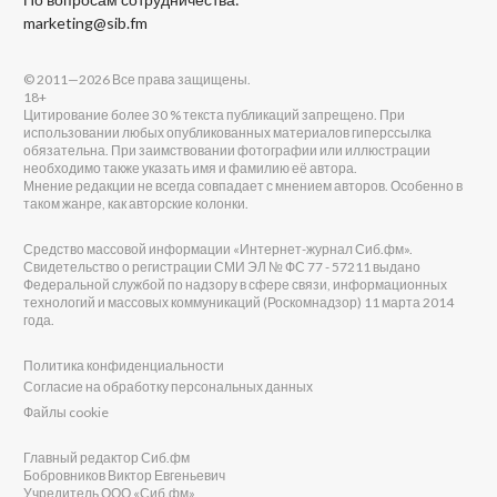
marketing@sib.fm
© 2011—2026 Все права защищены.
18+
Цитирование более 30 % текста публикаций запрещено. При
использовании любых опубликованных материалов гиперссылка
обязательна. При заимствовании фотографии или иллюстрации
необходимо также указать имя и фамилию её автора.
Мнение редакции не всегда совпадает с мнением авторов. Особенно в
таком жанре, как авторские колонки.
Средство массовой информации «Интернет-журнал Сиб.фм».
Свидетельство о регистрации СМИ ЭЛ № ФС 77 - 57211 выдано
Федеральной службой по надзору в сфере связи, информационных
технологий и массовых коммуникаций (Роскомнадзор) 11 марта 2014
года.
Политика конфиденциальности
Согласие на обработку персональных данных
Файлы cookie
Главный редактор Сиб.фм
Бобровников Виктор Евгеньевич
Учредитель ООО «Сиб.фм»