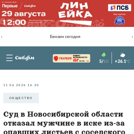
‹
›
Бензин сегодня
5/
10
+26.1
°C
82.76%
-1.2
11.06.2026 16:20
ОБЩЕСТВО
Суд в Новосибирской области
отказал мужчине в иске из-за
опавших листьев с соседского