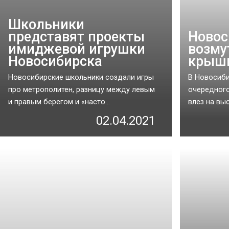
Школьники
представят проекты
Новос
имиджевой игрушки
возму
Новосибирска
крыши
Новосибирские школьники создали игры
В Новосиби
про метрополитен, разницу между левым
очередного
и правым берегом и «насто...
влез на выс
02.04.2021