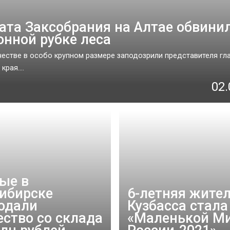
ата Заксобрания на Алтае обвини
онной рубке леса
естве в особо крупном размере заподозрили представителя гл
края....
02.
ые в
ибирске
6-летняя жите
одали
Кузбасса стала
ство со склада
«Маленькой М