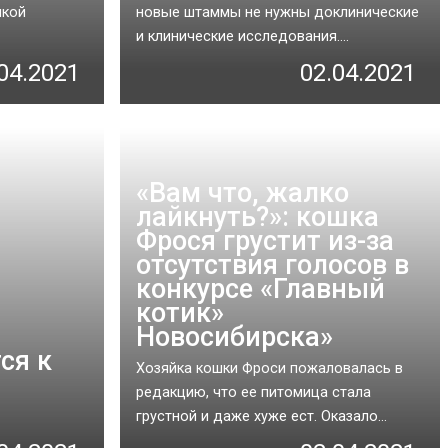
икой
новые штаммы не нужны доклинические
и клинические исследования....
04.2021
02.04.2021
«Вам что, жалко
лайкнуть?»: кошка
Фрося грустит из-за
отсутствия голосов в
конкурсе «Главный
котик»
Новосибирска»
ся к
Хозяйка кошки Фроси пожаловалась в
редакцию, что ее питомица стала
грустной и даже хуже ест. Оказало...