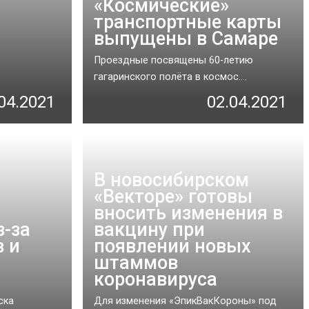
«Космические»
транспортные карты
выпущены в Самаре
Проездные посвящены 60-летию
гагаринского полёта в космос....
04.2021
02.04.2021
В новосибирском
«Векторе» готовы
вносить изменения в
з-за
вакцину при
в и
появлении новых
штаммов
коронавируса
ска
Для изменения «ЭпикВакКороны» под