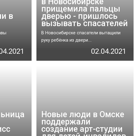
в Новосибирске
прищемила пальцы
ли в
дверью - пришлось
вызывать спасателей
авы
В Новосибирске спасатели вытащили
руку ребёнка из двери....
04.2021
02.04.2021
льница
Новые люди в Омске
поддержали
исс
создание арт-студии