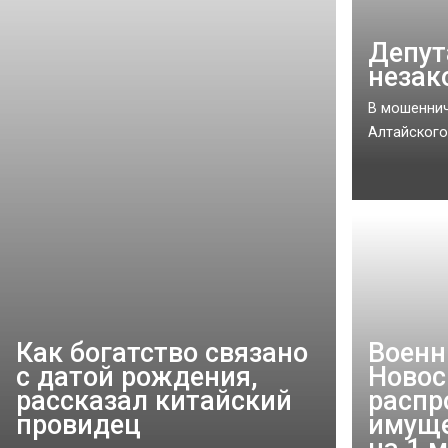
Депут
незак
В мошеннич
Алтайского 
Как богатство связано
Военн
с датой рождения,
Новос
рассказал китайский
распр
провидец
имуще