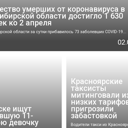
ество умерших от коронавируса в
ибирской области достигло 1 630
ек ко 2 апреля
рской области за сутки прибавилось 73 заболевших COVID-19....
02.
Красноярские
таксисты
митинговали и
низких тарифо
ске ищут
пригрозили
вшую 11-
забастовкой
ю девочку
Водители такси из Краснояр