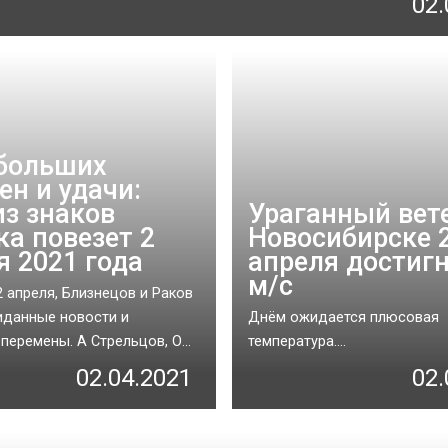
02.
больших
ен и удачи:
из знаков
Ураганный вет
ка повезет 2
Новосибирске 
я 2021 года
апреля достигн
м/с
2 апреля, Близнецов и Раков
иданные новости и
Днём ожидается плюсовая
перемены. А Стрельцов, О...
температура....
02.04.2021
02.