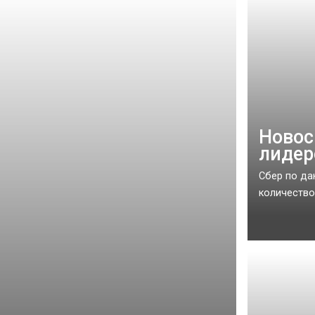
Новос
лидер
Сбер по да
количество