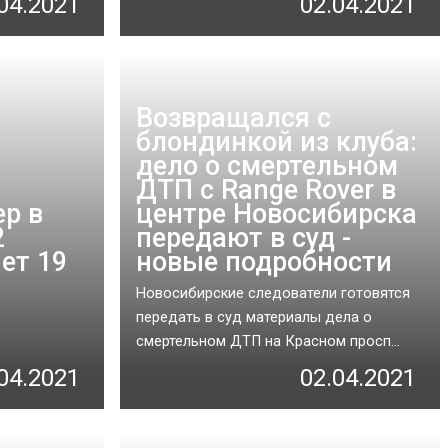
04.2021
02.04.2021
Возвращался с
блондинкой из клуба:
дело о смертельном
ДТП с Range Rover в
ер в
центре Новосибирска
2
передают в суд -
ет 19
новые подробности
Новосибирские следователи готовятся
передать в суд материалы дела о
смертельном ДТП на Красном просп...
04.2021
02.04.2021