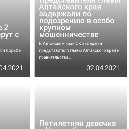
Алтайского края
задержали по
подозрению в особо
е 2
крупном
рут с
мошенничестве
В Алтайском крае СК задержал
ся борьба
представителя главы Алтайского края и
правительства....
04.2021
02.04.2021
Пятилетняя девочка