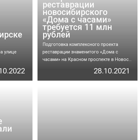
реставрации
новосибирского
«Дома с часами»
требуется 11 млн
ирске
рублей
Подготовка комплексного проекта
а улице
реставрации знаменитого «Дома с
часами» на Красном проспекте в Новос...
10.2022
28.10.2021
е
али