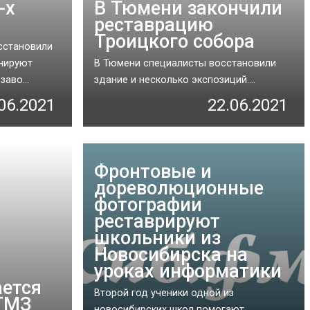
-х
В Тюмени закончили
реставрацию
Троицкого собора
сстановили
анируют
В Тюмени специалисты восстановили
аво...
здание и несколько экспозиций....
06.2021
22.06.2021
Фронтовые и
дореволюционные
фотографии
реставрируют
школьники из
Новосибирска на
уроках информатики
ается
Второй год ученики одной из
 ГМЗ
новосибирских школ помогают