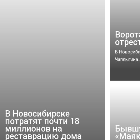
Ворот
отрес
В Новосиби
Чаплыгина...
В Новосибирске
потратят почти 18
миллионов на
Бывш
реставрацию дома
«Маяк