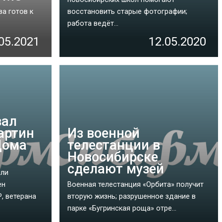
а готов к
восстановить старые фотографии;
работа ведёт...
05.2021
12.05.2020
вал
артин
Из военной
Дома
телестанции в
Новосибирске
сделают музей
ыли
ен
Военная телестанция «Орбита» получит
, ветерана
вторую жизнь; разрушенное здание в
парке «Бугринская роща» отре...