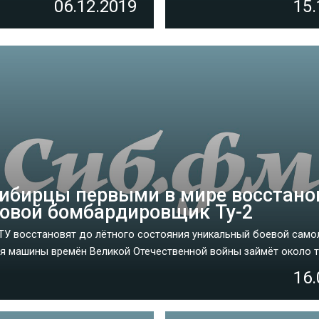
06.12.2019
15.
ибирцы первыми в мире восстано
овой бомбардировщик Ту-2
ТУ восстановят до лётного состояния уникальный боевой само
я машины времён Великой Отечественной войны займёт около трё
16.