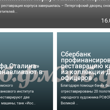
 реставрация корпуса завершилась – Петергофский дворец снов
тителей....
16.
Сбербанк
профинансиро
фа Сталина»
реставрацию к
анавливают в
из коллекции 
е
офицеров
омского
Благодаря помощи банка б
анкового института
отреставрированы 20 полот
реставрируют две
народного художника РСФСР
машины; танк «Иос...
Великой ...