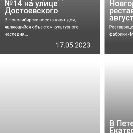
№14 на улице
Новго
Достоевского
реста
авгус
В Новосибирске восстановят дом,
являющийся объектом культурного
Реставрац
наследия....
фабрики «Ма
17.05.2023
В Пет
Екате