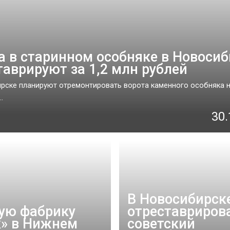
а в старинном особняке в Новосиб
таврируют за 1,2 млн рублей
рске планируют отремонтировать ворота каменного особняка н
.
30.
В Новосибирск
ую фабрику
отреставриров
» в Нижнем
советский