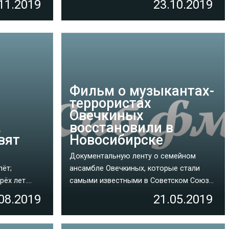
11.2019
23.10.2019
Фильм о музыкантах-
террористах
Овечкиных
восстановили в
вят
Новосибирске
Документальную ленту о семейном
лёт;
ансамбле Овечкиных, которые стали
х лет....
самыми известными в Советском Союз...
08.2019
21.05.2019