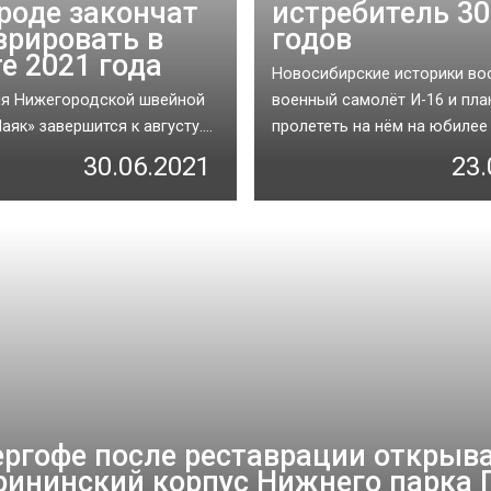
роде закончат
истребитель 30
врировать в
годов
те 2021 года
Новосибирские историки во
ия Нижегородской швейной
военный самолёт И-16 и пл
як» завершится к августу....
пролететь на нём на юбилее з
30.06.2021
23.
ергофе после реставрации открыв
рининский корпус Нижнего парка