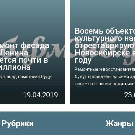
Восемь объект
культурного н
монт фасада
отреставрирую
Ленина
Новосибирске 
ётся почти в
году
иллиона
Ремонтные и восстановител
ь фасад памятника будут
будут проведены на семи зд
также на главном памятнике в
19.04.2019
23.
Рубрики
Жанры