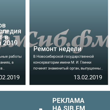
ов
аследия
т в
в 2019
Ремонт недели
ьные работы
В Новосибирской государственной
аниях, а
консерватории имени М. И. Глинки
...
починят знаменитый орган, выпущенны...
02.2019
13.02.2019
РЕКЛАМА
НА SIB.FM