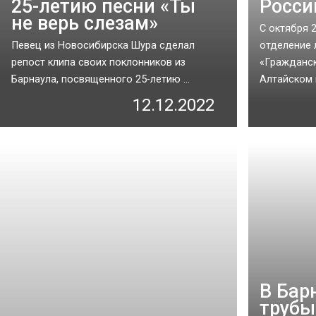
25-летию песни «Ты
Росси
не верь слезам»
С октября 
Певец из Новосибирска Шура сделал
отделение 
репост клипа своих поклонников из
«Гражданск
Барнаула, посвященного 25-летию ...
Алтайском к
12.12.2022
В Бар
трубы