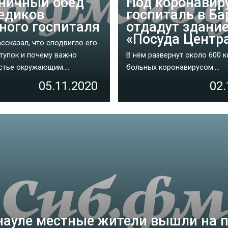
ничный обед
Под коронавир
едиков
госпиталь в Ба
ного госпиталя
отдадут здани
«Посуда Центр
ссказал, что сподвигло его
ступок и почему важно
В нём развернут около 600 к
стье окружающим....
больных коронавирусом....
05.11.2020
02.
науле местные жители вышли на 