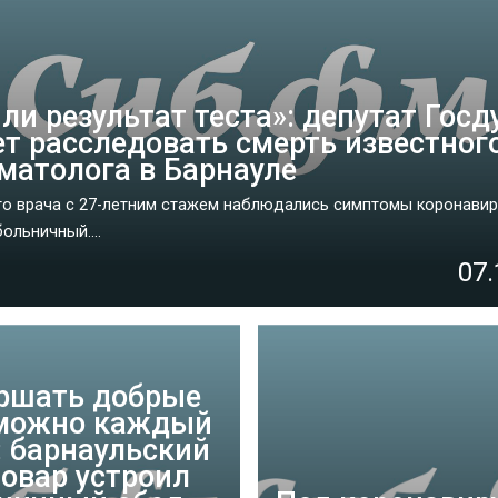
ли результат теста»: депутат Гос
ет расследовать смерть известног
матолога в Барнауле
го врача с 27-летним стажем наблюдались симптомы коронавиру
ольничный....
07.
ершать добрые
можно каждый
: барнаульский
овар устроил