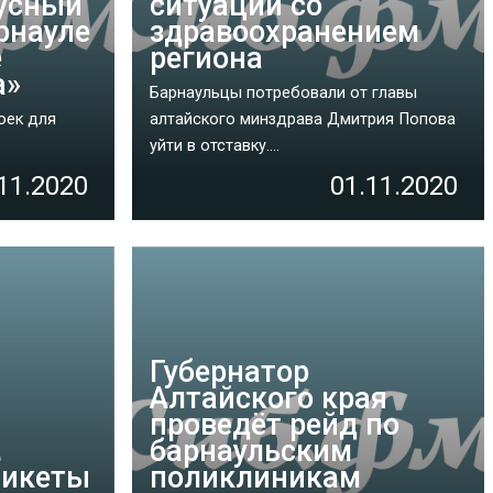
усный
ситуации со
рнауле
здравоохранением
е
региона
а»
Барнаульцы потребовали от главы
оек для
алтайского минздрава Дмитрия Попова
уйти в отставку....
11.2020
01.11.2020
Губернатор
Алтайского края
проведёт рейд по
барнаульским
пикеты
поликлиникам