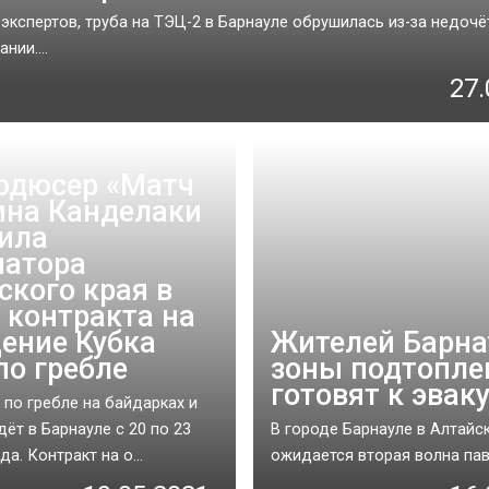
экспертов, труба на ТЭЦ-2 в Барнауле обрушилась из-за недочё
нии....
27.
одюсер «Матч
ина Канделаки
ила
натора
ского края в
 контракта на
ение Кубка
Жителей Барна
по гребле
зоны подтопле
готовят к эвак
 по гребле на байдарках и
дёт в Барнауле с 20 по 23
В городе Барнауле в Алтайс
да. Контракт на о...
ожидается вторая волна паво