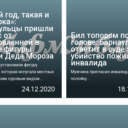
 год, такая и
рка»:
ульцы пришли
с от
Бил топором п
овленной в
голове: барнау
е фигуры
ответит в суде 
и Деда Мороза
убийство пожи
инвалида
 установили фигуру
, которая испугала местных
Мужчина пригласил инвалид
оим суровым видом....
попойку....
24.12.2020
18.