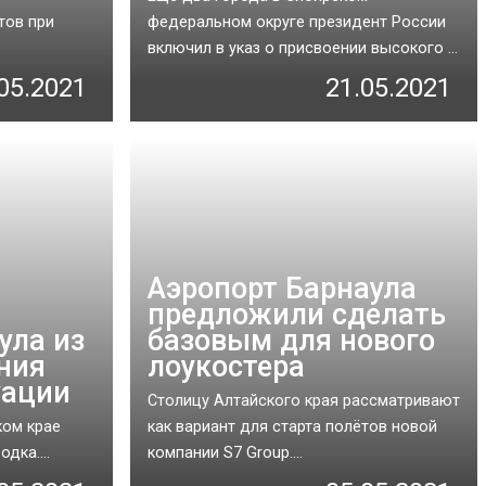
тов при
федеральном округе президент России
включил в указ о присвоении высокого ...
05.2021
21.05.2021
Аэропорт Барнаула
предложили сделать
ула из
базовым для нового
ния
лоукостера
уации
Столицу Алтайского края рассматривают
ком крае
как вариант для старта полётов новой
дка....
компании S7 Group....