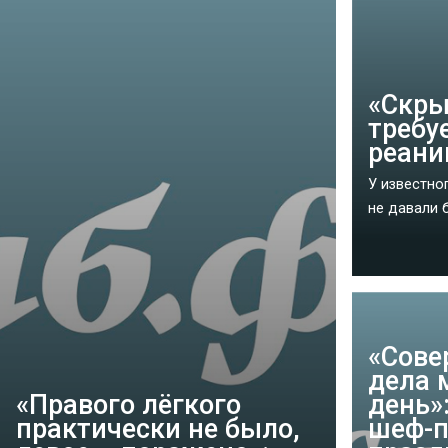
«Скры
требу
реани
У известно
не давали б
«‎Сов
дела 
«‎Правого лёгкого
день»
практически не было,
шеф-п