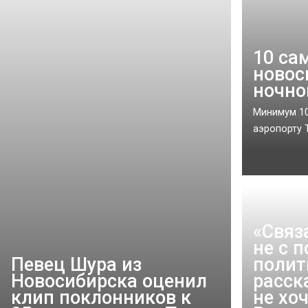
10 са
новос
ночно
Минимум 10
аэропорту Т
«Связ
не с п
Певец Шура из
полит
Новосибирска оценил
расск
клип поклонников к
не хо