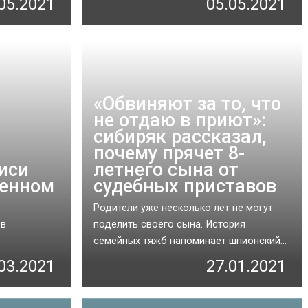
05.2021
05.05.2021
«Обвиняют за то, что
не отдаю в приют»:
сибиряк рассказал,
почему прячет 8-
иси
летнего сына от
венном
судебных приставов
Родители уже несколько лет не могут
 в
поделить своего сына. История
семейных тяжб напоминает шпионский...
03.2021
27.01.2021