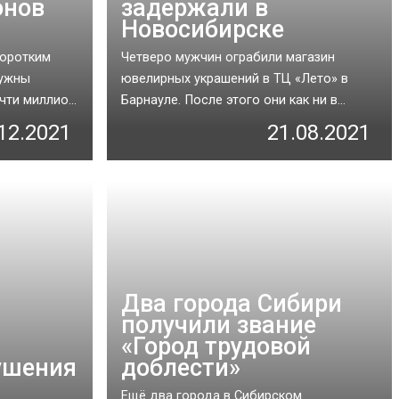
онов
задержали в
Новосибирске
коротким
Четверо мужчин ограбили магазин
нужны
ювелирных украшений в ТЦ «Лето» в
ти миллио...
Барнауле. После этого они как ни в...
12.2021
21.08.2021
Два города Сибири
получили звание
«Город трудовой
рушения
доблести»
Ещё два города в Сибирском