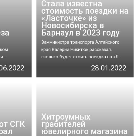
Стала известна
стоимость поездки на
«Ласточке» из
Новосибирска в
-за
Барнаул в 2023 году
Замминистра транспорта Алтайского
ском
края Валерий Никитюк рассказал,
....
сколько будет стоить поездка на «Л...
06.2022
28.01.2022
Хитроумных
 от СГК
грабителей
рал
ювелирного магазина