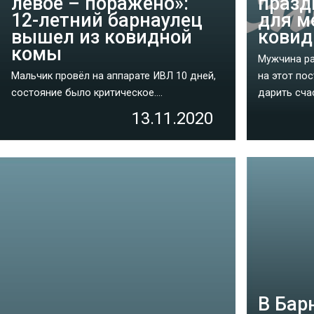
левое – поражено»:
празд
12-летний барнаулец
для м
вышел из ковидной
ковид
комы
Мужчина ра
Мальчик провёл на аппарате ИВЛ 10 дней,
на этот по
состояние было критическое....
дарить сча
13.11.2020
В Бар