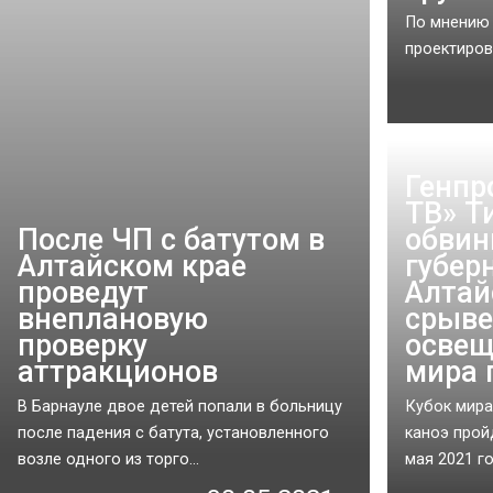
По мнению 
проектирова
Генпр
ТВ» Т
После ЧП с батутом в
обвин
Алтайском крае
губер
проведут
Алтай
внеплановую
срыве
проверку
освещ
аттракционов
мира 
В Барнауле двое детей попали в больницу
Кубок мира
после падения с батута, установленного
каноэ прой
возле одного из торго...
мая 2021 го