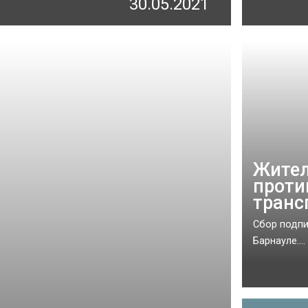
30.05.2021
Жител
проти
транс
Сбор подпи
Барнауле....