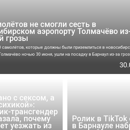
молётов не смогли сесть в
ибирском аэропорту Толмачёво из
й грозы
 самолётов, которые должны были приземлиться в новосибир
олмачёво ночью 30 июня, ушли на посадку в Барнаул из-за грозы
30.
ано с сексом, а
сихикой»:
ик-трансгендер
азала, почему
Ролик в TikTok
чет уезжать из
в Барнауле наб