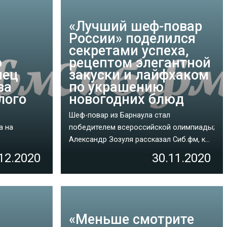
«‎Лучший шеф-повар
России» поделился
секретами успеха,
о
рецептом элегантной
лец
закуски и лайфхаком
за
по украшению
лого
новогодних блюд
Шеф-повар из Барнаула стал
а на
победителем всероссийской олимпиады;
Александр Зозуля рассказал Сиб.фм, к...
12.2020
30.11.2020
«Меньше смотрите