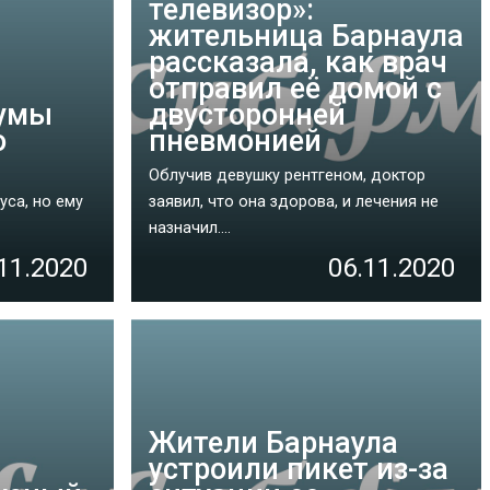
телевизор»:
жительница Барнаула
рассказала, как врач
отправил её домой с
думы
двусторонней
о
пневмонией
Облучив девушку рентгеном, доктор
са, но ему
заявил, что она здорова, и лечения не
назначил....
11.2020
06.11.2020
Жители Барнаула
устроили пикет из-за