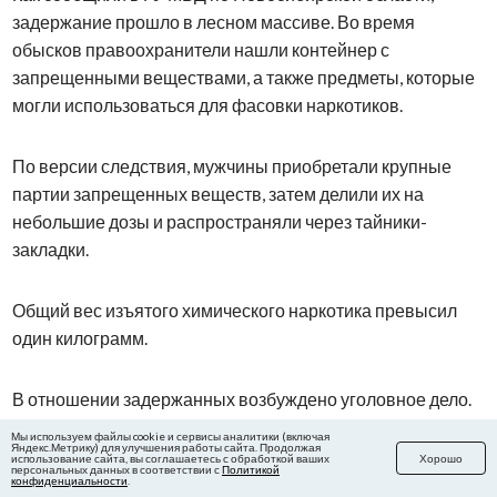
задержание прошло в лесном массиве. Во время
обысков правоохранители нашли контейнер с
запрещенными веществами, а также предметы, которые
могли использоваться для фасовки наркотиков.
По версии следствия, мужчины приобретали крупные
партии запрещенных веществ, затем делили их на
небольшие дозы и распространяли через тайники-
закладки.
Общий вес изъятого химического наркотика превысил
один килограмм.
В отношении задержанных возбуждено уголовное дело.
Если их вина будет доказана, мужчинам может грозить
Мы используем файлы cookie и сервисы аналитики (включая
Яндекс.Метрику) для улучшения работы сайта. Продолжая
наказание вплоть до пожизненного лишения свободы.
использование сайта, вы соглашаетесь с обработкой ваших
Хорошо
персональных данных в соответствии с
Политикой
конфиденциальности
.