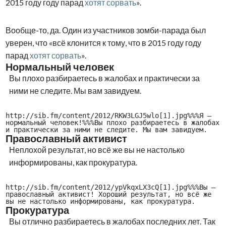
2015 году году парад
хотят сорвать
».
Вообще-то, да. Один из участников зомби-парада был
уверен, что «всё клонится к тому, что в 2015 году году
парад
хотят сорвать
».
Нормальный человек
Вы плохо разбираетесь в жалобах и практически за
ними не следите. Мы вам завидуем.
http://sib.fm/content/2012/RKW3LGJ5wlo[1].jpg%%%Я —
нормальный человек!%%%Вы плохо разбираетесь в жалобах
и практически за ними не следите. Мы вам завидуем.
Православный активист
Неплохой результат, но всё же вы не настолько
информированы, как прокуратура.
http://sib.fm/content/2012/ypVkqxLX3cQ[1].jpg%%%Вы —
православный активист! Хороший результат, но всё же
вы не настолько информированы, как прокуратура.
Прокуратура
Вы отлично разбираетесь в жалобах последних лет. Так