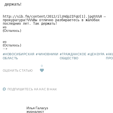
держать!
http://sib.fm/content/2012/ilzHdp2IFqU[1].jpg%%%Я —
прокуратура!%%%Вы отлично разбираетесь в жалобах
последних лет. Так держать!
из
(Осталось
)
из
(Осталось
)
-->
#НОВОСИБИРСКАЯ
#ЧИНОВНИКИ
#ГРАЖДАНСКОЕ
#ЦЕНЗУРА
#АК
ОБЛАСТЬ
ОБЩЕСТВО
ПРО
0
ОЦЕНИТЬ СТАТЬЮ
ПОДПИШИТЕСЬ НА НАС В MAX
Илья Галагуз
журналист