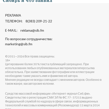
Сибирь и что заявил
РЕКЛАМА
ТЕЛЕФОН: 8(383) 209-21-22
E-MAIL:
reklama@sib.fm
По вопросам сотрудничества:
marketing@sib.fm
© 2011—2026 Все права защищены.
18+
Цитирование более 30 % текста публикаций запрещено. При
использовании любых опубликованных материалов гиперссылка
обязательна. При заимствовании фотографии или иллюстрации
необходимо также указать имя и фамилию её автора.
Мнение редакции не всегда совпадает с мнением авторов. Особенно в
таком жанре, как авторские колонки.
Средство массовой информации «Интернет-журнал Сиб.фм».
Свидетельство о регистрации СМИ ЭЛ № ФС 77 - 57211 выдано
Федеральной службой по надзору в сфере связи, информационных
технологий и массовых коммуникаций (Роскомнадзор) 11 марта 2014