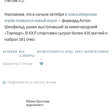
счётом 5:2.
Напомним, что в начале октября
в новосибирском
клубе появился новый игрок
— форвард Антон
Шенфельд, ранее выступавший за нижегородский
«Торпедо». В КХЛ спортсмен сыграл более 435 матчей и
набрал 181 очко.
#ХОККЕЙ
#ХК
#НОВОСИБИРСК
#ЛДС
#КХЛ
#НЕФТЕХИМИК
«СИБИРЬ»
0
ОЦЕНИТЬ СТАТЬЮ
ПОДПИШИТЕСЬ НА НАС В MAX
Юлия Кротова
журналист