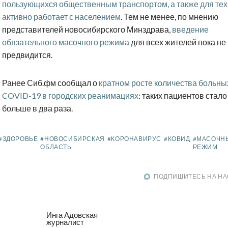
пользующихся общественным транспортом, а также для тех,
активно работает с населением
. Тем не менее, по мнению
представителей новосибирского Минздрава,
введение
обязательного масочного режима
для всех жителей пока не
предвидится.
Ранее Сиб.фм сообщал о
кратном росте количества больны
COVID-19 в городских реанимациях
: таких пациентов стало
больше в два раза.
#ЗДОРОВЬЕ
#НОВОСИБИРСКАЯ
#КОРОНАВИРУС
#КОВИД
#МАСОЧН
ОБЛАСТЬ
РЕЖИМ
ПОДПИШИТЕСЬ НА НА
Инга Адовская
журналист