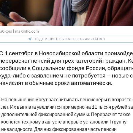
иб.фм | magnific.com
ПОДПИШИТЕСЬ НА TELEGRAM-КАНАЛ
С 1 сентября в Новосибирской области произойде
перерасчет пенсий для трех категорий граждан. К
сообщили в Социальном фонде России, обращат
куда-либо с заявлением не потребуется — новые
начислят в обычные сроки автоматически.
На повышение могут рассчитывать пенсионеры в возрасте 
лет. Их выплата увеличится примерно на 11 тысяч рублей за
дополнительной фиксированной суммы. Перерасчет также
коснется тех, кому в августе впервые установили I группу
инвалидности. Для них фиксированная часть пенсии