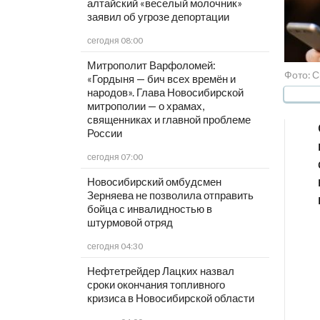
алтайский «веселый молочник»
заявил об угрозе депортации
сегодня 08:00
Митрополит Варфоломей:
Фото: С
«Гордыня — бич всех времён и
народов». Глава Новосибирской
митрополии — о храмах,
священниках и главной проблеме
России
сегодня 07:00
Новосибирский омбудсмен
Зерняева не позволила отправить
бойца с инвалидностью в
штурмовой отряд
сегодня 04:30
Нефтетрейдер Лацких назвал
сроки окончания топливного
кризиса в Новосибирской области