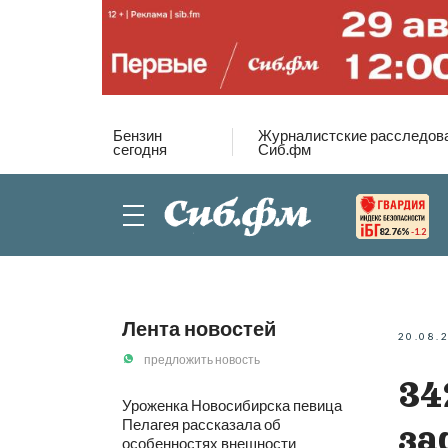
Бензин
Журналистские расследов
сегодня
Сиб.фм
82.76%
-1.2
Лента новостей
20.08.
предложить новость
34
Уроженка Новосибирска певица
Пелагея рассказала об
за
особенностях внешности