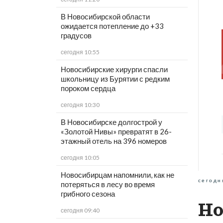
В Новосибирской области
ожидается потепление до +33
градусов
сегодня 10:55
Новосибирские хирурги спасли
школьницу из Бурятии с редким
пороком сердца
сегодня 10:30
В Новосибирске долгострой у
«Золотой Нивы» превратят в 26-
этажный отель на 396 номеров
сегодня 10:05
Новосибирцам напомнили, как не
сегодн
потеряться в лесу во время
грибного сезона
Но
сегодня 09:40