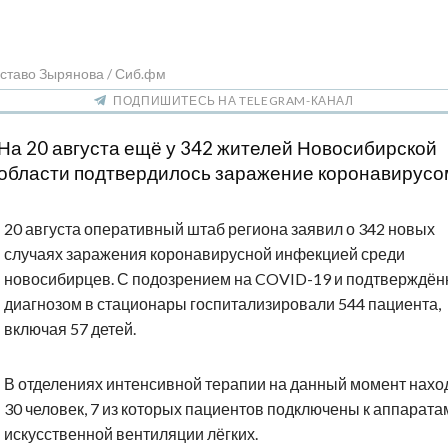
ставо Зырянова / Сиб.фм
ПОДПИШИТЕСЬ НА TELEGRAM-КАНАЛ
На 20 августа ещё у 342 жителей Новосибирской
области подтвердилось заражение коронавирусо
20 августа оперативный штаб региона заявил о 342 новых
случаях заражения коронавирусной инфекцией среди
новосибирцев. С подозрением на COVID-19 и подтверждё
диагнозом в стационары госпитализировали 544 пациента,
включая 57 детей.
В отделениях интенсивной терапии на данный момент нахо
30 человек, 7 из которых пациентов подключены к аппарата
искусственной вентиляции лёгких.