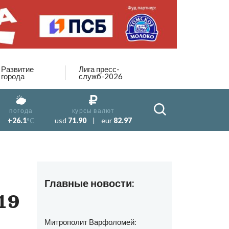
Развитие
Лига пресс-
города
служб-2026
погода
курсы валют
+26.1
°C
usd
71.90
|
eur
82.97
Главные новости:
19
Митрополит Варфоломей: