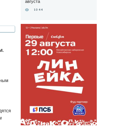
августа
1044
м.
нным
дятся
м