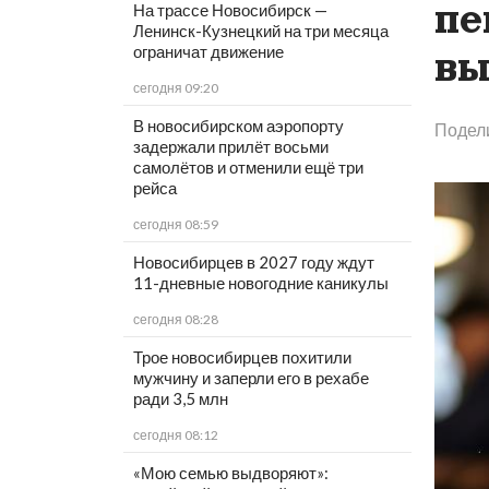
пе
На трассе Новосибирск —
Ленинск-Кузнецкий на три месяца
ограничат движение
вы
сегодня 09:20
В новосибирском аэропорту
Подел
задержали прилёт восьми
самолётов и отменили ещё три
рейса
сегодня 08:59
Новосибирцев в 2027 году ждут
11-дневные новогодние каникулы
сегодня 08:28
Трое новосибирцев похитили
мужчину и заперли его в рехабе
ради 3,5 млн
сегодня 08:12
«Мою семью выдворяют»: