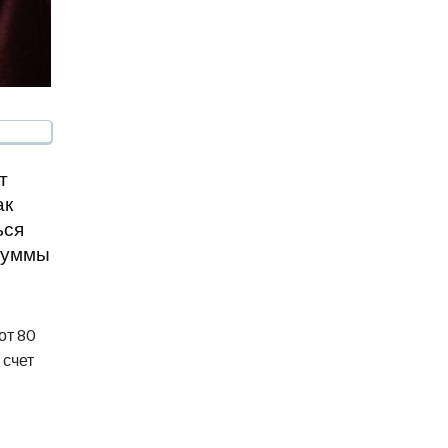
т
ак
ься
 суммы
от 80
 счет