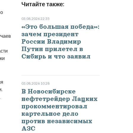
Читайте также:
но
03.08.2026 22:35
«Это большая победа»:
зачем президент
учаев
России Владимир
Путин прилетел в
асти
Сибирь и что заявил
тки
ия
03.08.2026 10:28
и.
В Новосибирске
а
нефтетрейдер Лацких
прокомментировал
картельное дело
против независимых
АЗС