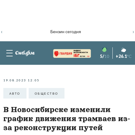
‹
›
Бензин сегодня
5/
10
+26.1
°C
82.76%
-1.2
19.08.2023 12:05
АВТО
ОБЩЕСТВО
В Новосибирске изменили
график движения трамваев из-
за реконструкции путей