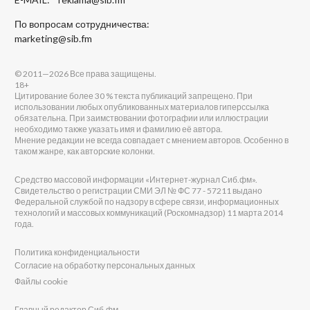
По вопросам сотрудничества:
marketing@sib.fm
© 2011—2026 Все права защищены.
18+
Цитирование более 30 % текста публикаций запрещено. При
использовании любых опубликованных материалов гиперссылка
обязательна. При заимствовании фотографии или иллюстрации
необходимо также указать имя и фамилию её автора.
Мнение редакции не всегда совпадает с мнением авторов. Особенно в
таком жанре, как авторские колонки.
Средство массовой информации «Интернет-журнал Сиб.фм».
Свидетельство о регистрации СМИ ЭЛ № ФС 77 - 57211 выдано
Федеральной службой по надзору в сфере связи, информационных
технологий и массовых коммуникаций (Роскомнадзор) 11 марта 2014
года.
Политика конфиденциальности
Согласие на обработку персональных данных
Файлы cookie
Главный редактор Сиб.фм