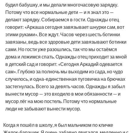
будил бабушку, и мы делали многочасовую зарядку.
Потому что все нормальные дети — и я знал это —
делают зарядку. Собираемся в гости. Однажды отец
говорит: «Аркаша сегодня завязывает шнурки сам, вот
этими руками». Все ждут. Часов через шесть ботинки
завязаны, ведь все здоровые дети завязывают ботинки
сами. Но гости уже разошлись, так что мы остаёмся
дома и ложимся спать. Однажды отец приходит за мной
в детский сад и говорит: «Сегодня Аркадий одевается
сам». Глубоко за полночь мы выходим из сада, но чудо
случилось, и одна-единственная пуговичка на брючках
застегнулась. Всего за девять часов. Однажды я забыл
вынести мусор — это входило в мои обязанности — и
мусор лёг на мою постель. Потому что нормальные
люди не забывают вынести мусор.
Когда я пошёл в школу, я был мальчиком по кличке
Жидок-барашек. Я очень забавно двигался, медленно и с