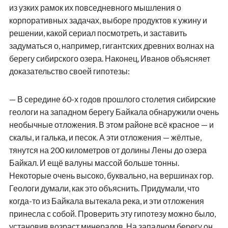
из узких рамок их повседневного мышления о
корпоративных задачах, выборе продуктов к ужину и
решении, какой сериал посмотреть, и заставить
задуматься о, например, гигантских древних волнах на
берегу сибирского озера. Наконец, Иванов объясняет
доказательство своей гипотезы:
— В середине 60-х годов прошлого столетия сибирские
геологи на западном берегу Байкала обнаружили очень
необычные отложения. В этом районе всё красное — и
скалы, и галька, и песок. А эти отложения — жёлтые,
тянутся на 200 километров от долины Лены до озера
Байкал. И ещё валуны массой больше тонны.
Некоторые очень высоко, буквально, на вершинах гор.
Геологи думали, как это объяснить. Придумали, что
когда-то из Байкала вытекала река, и эти отложения
принесла с собой. Проверить эту гипотезу можно было,
установив возраст минералов. На западном берегу он