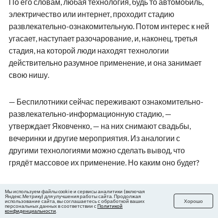
По его словам, любая технология, будь то автомобиль,
электричество или интернет, проходит стадию
развлекательно-ознакомительную. Потом интерес к ней
угасает, наступает разочарование, и, наконец, третья
стадия, на которой люди находят технологии
действительно разумное применение, и она занимает
свою нишу.
— Беспилотники сейчас переживают ознакомительно-
развлекательно-информационную стадию, —
утверждает Яковченко, — на них снимают свадьбы,
вечеринки и другие мероприятия. Из аналогии с
другими технологиями можно сделать вывод, что
грядёт массовое их применение. Но каким оно будет?
Мы используем файлы cookie и сервисы аналитики (включая
Яндекс.Метрику) для улучшения работы сайта. Продолжая
использование сайта, вы соглашаетесь с обработкой ваших
Хорошо
персональных данных в соответствии с
Политикой
конфиденциальности
.