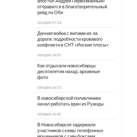
апостол Андрей Первозванный»
отправится в благотворительный
рейд по Оби
сегодня 17:14
Дачная война с вилами из-за
дороги: подробности кровавого
конфликта в СНТ «Инские плесы»
сегодня 16:55
Как отдыхали новосибирцы
десятилетия назад: архивные
фото
сегодня 16:53
В новосибирской поликлинике
начал работать врач из Руанды
сегодня 16:42
В Новосибирске задержали
участников схемы телефонных
мошенников с сим-боксами