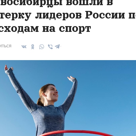
восибирцы вошли в
терку лидеров России п
сходам на спорт
иться