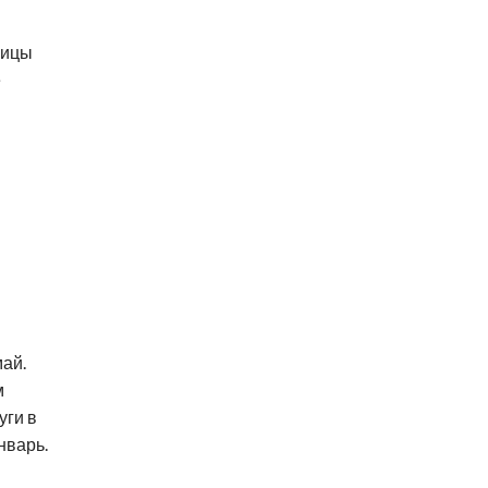
лицы
е
май.
м
уги в
нварь.