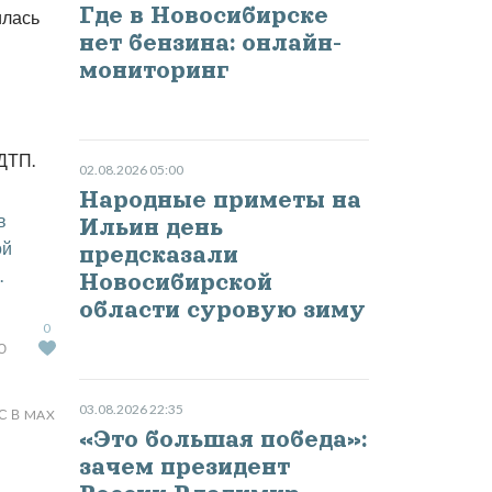
Где в Новосибирске
илась
нет бензина: онлайн-
мониторинг
ДТП.
02.08.2026 05:00
Народные приметы на
в
Ильин день
ой
предсказали
.
Новосибирской
области суровую зиму
0
Ю
03.08.2026 22:35
С В MAX
«Это большая победа»:
зачем президент