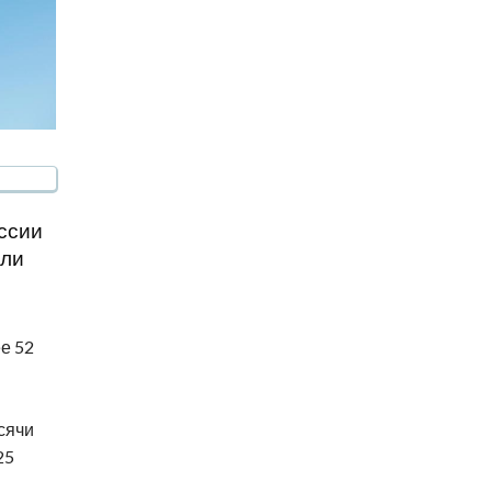
ссии
ели
е 52
сячи
25