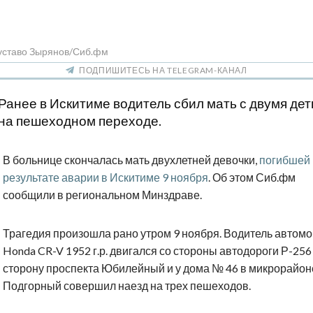
Густаво Зырянов/Сиб.фм
ПОДПИШИТЕСЬ НА TELEGRAM-КАНАЛ
Ранее в Искитиме водитель сбил мать с двумя де
на пешеходном переходе.
В больнице скончалась мать двухлетней девочки,
погибшей 
результате аварии в Искитиме 9 ноября
. Об этом Сиб.фм
сообщили в региональном Минздраве.
Трагедия произошла рано утром 9 ноября. Водитель автом
Honda CR-V 1952 г.р. двигался со стороны автодороги Р-256
сторону проспекта Юбилейный и у дома № 46 в микрорайон
Подгорный совершил наезд на трех пешеходов.