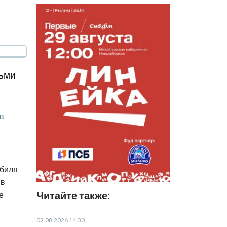
тьми
в
обиля
 в
Читайте также:
е
02.08.2026 14:30