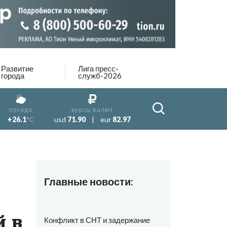
Развитие
Лига пресс-
города
служб-2026
погода
курсы валют
+26.1
°C
usd
71.90
|
eur
82.97
Главные новости:
й в
Конфликт в СНТ и задержание