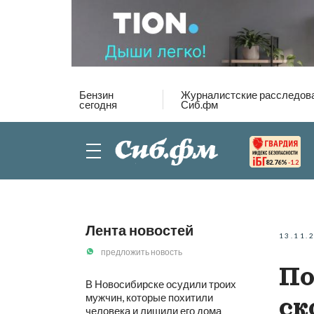
Бензин
Журналистские расследов
сегодня
Сиб.фм
82.76%
-1.2
Лента новостей
13.11.
предложить новость
По
В Новосибирске осудили троих
мужчин, которые похитили
ск
человека и лишили его дома