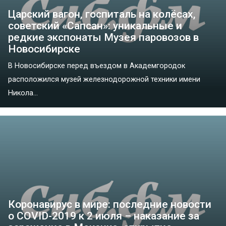
Царский вагон, госпиталь на колёсах,
советский «Сапсан»: уникальные и
редкие экспонаты Музея паровозов в
Новосибирске
В Новосибирске перед въездом в Академгородок
расположился музей железнодорожной техники имени
Никола...
Коронавирус в мире: последние новости
о COVID-2019 к 2 июля – наказание за