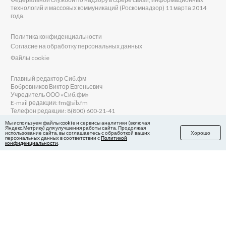
технологий и массовых коммуникаций (Роскомнадзор) 11 марта 2014
года.
Политика конфиденциальности
Согласие на обработку персональных данных
Файлы cookie
Главный редактор Сиб.фм
Бобровников Виктор Евгеньевич
Учредитель ООО «Сиб.фм»
E-mail редакции: fm@sib.fm
Телефон редакции: 8(800) 600-21-41
Мы используем файлы cookie и сервисы аналитики (включая
Яндекс.Метрику) для улучшения работы сайта. Продолжая
использование сайта, вы соглашаетесь с обработкой ваших
Хорошо
персональных данных в соответствии с
Политикой
Сайт разработан и поддерживается Технодзен
конфиденциальности
.
в Яндекс.Дзен