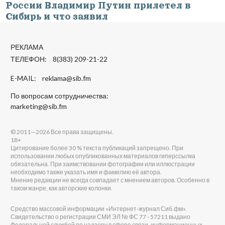
России Владимир Путин прилетел в
Сибирь и что заявил
РЕКЛАМА
ТЕЛЕФОН: 8(383) 209-21-22
E-MAIL:
reklama@sib.fm
По вопросам сотрудничества:
marketing@sib.fm
© 2011—2026 Все права защищены.
18+
Цитирование более 30 % текста публикаций запрещено. При
использовании любых опубликованных материалов гиперссылка
обязательна. При заимствовании фотографии или иллюстрации
необходимо также указать имя и фамилию её автора.
Мнение редакции не всегда совпадает с мнением авторов. Особенно в
таком жанре, как авторские колонки.
Средство массовой информации «Интернет-журнал Сиб.фм».
Свидетельство о регистрации СМИ ЭЛ № ФС 77 - 57211 выдано
Федеральной службой по надзору в сфере связи, информационных