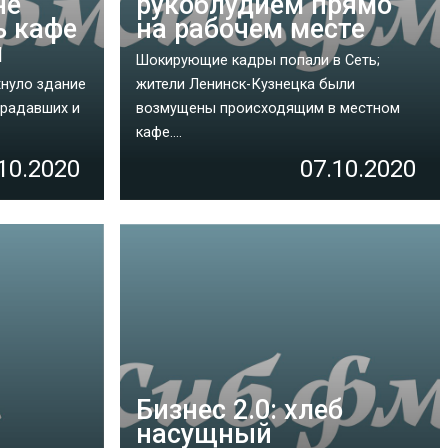
не
рукоблудием прямо
ь кафе
на рабочем месте
м
Шокирующие кадры попали в Сеть;
хнуло здание
жители Ленинск-Кузнецка были
традавших и
возмущены происходящим в местном
кафе....
10.2020
07.10.2020
Бизнес 2.0: хлеб
насущный