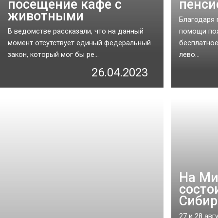
посещение кафе с
пенси
животными
Благодаря 
В ведомстве рассказали, что на данный
помощи по
момент отсутствует единый федеральный
бесплатное
закон, который мог бы ре...
лево...
26.04.2023
На Ми
состо
Сибир
27 и 28 ав