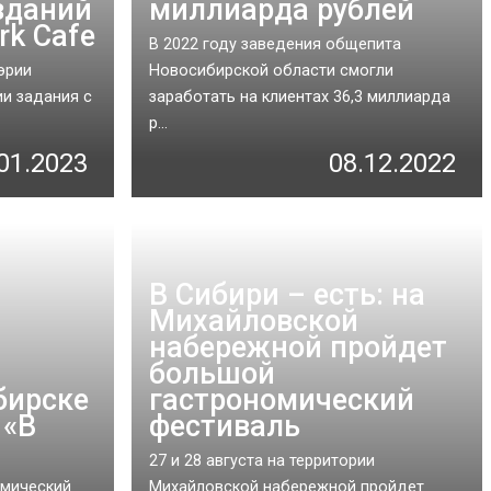
зданий
миллиарда рублей
rk Cafe
В 2022 году заведения общепита
эрии
Новосибирской области смогли
и задания с
заработать на клиентах 36,3 миллиарда
р...
01.2023
08.12.2022
В Сибири – есть: на
Михайловской
набережной пройдет
большой
бирске
гастрономический
 «В
фестиваль
27 и 28 августа на территории
омический
Михайловской набережной пройдет