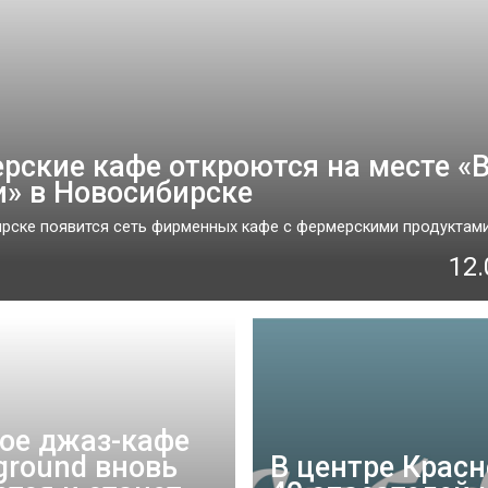
рские кафе откроются на месте «
» в Новосибирске
рске появится сеть фирменных кафе с фермерскими продуктами..
12.
ое джаз-кафе
ground вновь
В центре Крас