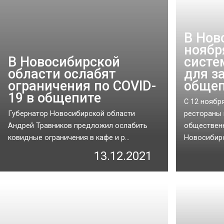
В Нов
ноябр
В Новосибирской
систе
области ослабят
для з
ограничения по COVID-
обще
19 в общепите
С 12 ноября
Губернатор Новосибирской области
рестораны 
Андрей Травников предложил ослабить
общественн
ковидные ограничения в кафе и р...
Новосибирск
13.12.2021