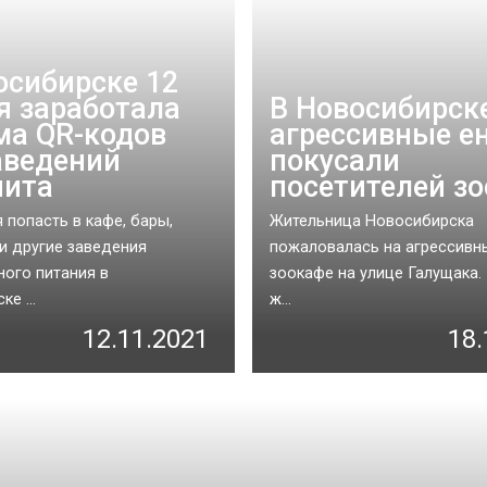
осибирске 12
я заработала
В Новосибирск
ма QR-кодов
агрессивные е
аведений
покусали
пита
посетителей з
 попасть в кафе, бары,
Жительница Новосибирска
и другие заведения
пожаловалась на агрессивн
ого питания в
зоокафе на улице Галущака.
е ...
ж...
12.11.2021
18.