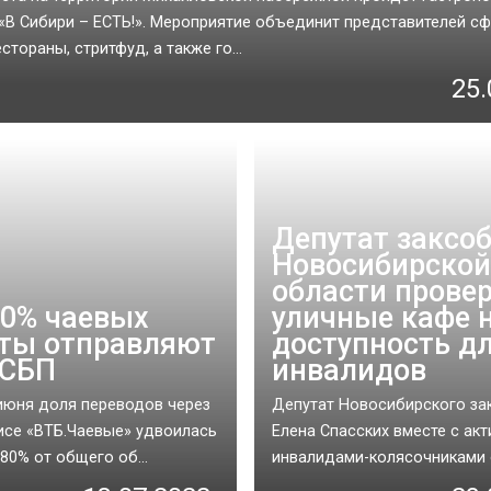
«В Сибири – ЕСТЬ!». Мероприятие объединит представителей с
стораны, стритфуд, а также го...
25.
Депутат заксо
Новосибирской
области прове
80% чаевых
уличные кафе 
ты отправляют
доступность д
 СБП
инвалидов
июня доля переводов через
Депутат Новосибирского за
исе «ВТБ.Чаевые» удвоилась
Елена Спасских вместе с акт
80% от общего об...
инвалидами-колясочниками о