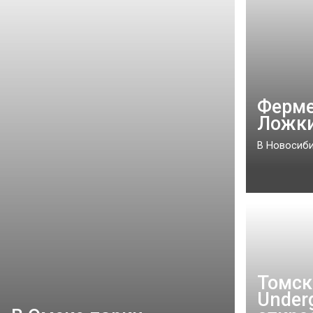
Ферме
Ложки
В Новосиби
Томск
Under