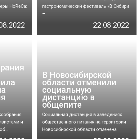
феры HoReCa:
гастрономический фестиваль «В Сибири
–...
08.2022
22.08.2022
брания
В Новосибирской
рила
области отменили
на
социальную
ля
дистанцию в
общепите
ксобрания
Социальная дистанция в заведениях
ивистами и
общественного питания на территории
б...
Новосибирской области отменена...