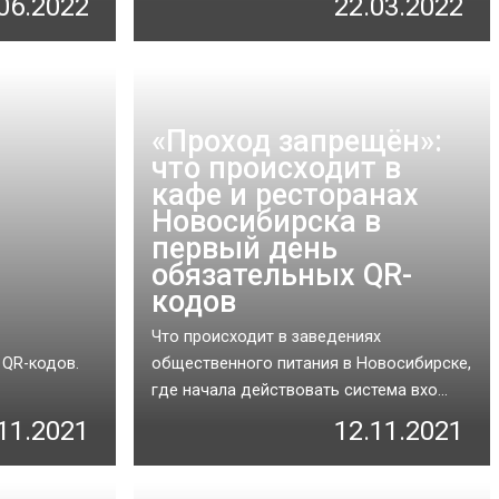
06.2022
22.03.2022
«Проход запрещён»:
что происходит в
кафе и ресторанах
Новосибирска в
первый день
обязательных QR-
кодов
Что происходит в заведениях
 QR-кодов.
общественного питания в Новосибирске,
где начала действовать система вхо...
11.2021
12.11.2021