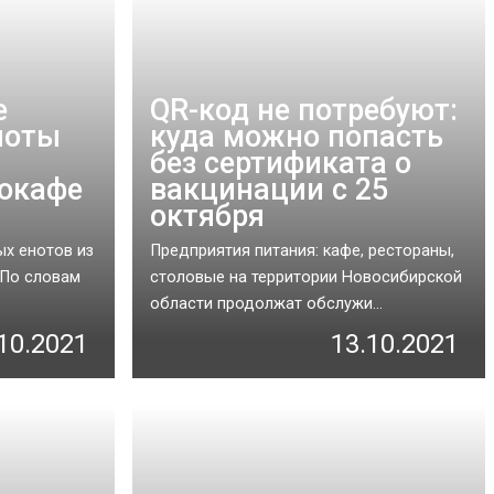
е
QR-код не потребуют:
ноты
куда можно попасть
без сертификата о
оокафе
вакцинации с 25
октября
ых енотов из
Предприятия питания: кафе, рестораны,
 По словам
столовые на территории Новосибирской
области продолжат обслужи...
10.2021
13.10.2021