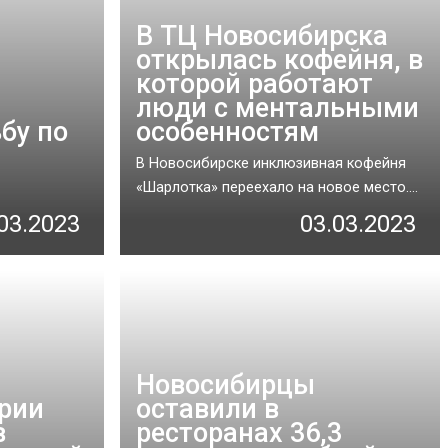
В ТЦ Новосибирска
открылась кофейня, в
которой работают
люди с ментальными
бу по
особенностям
В Новосибирске инклюзивная кофейня
«Шарлотка» переехало на новое место....
03.2023
03.03.2023
Новосибирцы
эрии
оставили в
в
ресторанах 36,3