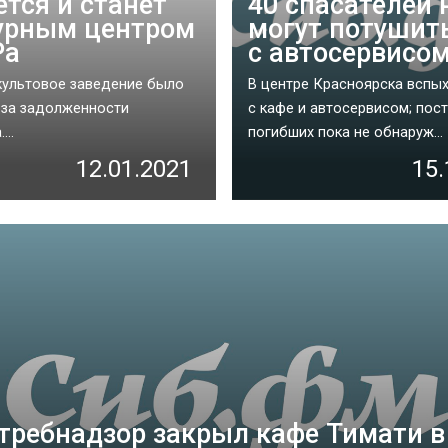
ется и станет
40 спасателей 
урным центром
могут потушит
Ра
с автосервисо
культовое заведение было
В центре Красноярска вспы
-за задолженности
с кафе и автосервисом; пос
...
погибших пока не обнаруж...
12.01.2021
15.
требнадзор закрыл кафе Тимати в