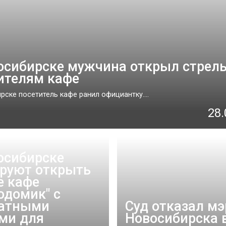
осибирске мужчина открыл стрель
ителям кафе
рске посетитель кафе ранил официантку....
28.
осибирске
руют открыть
е кафе
одомик" с
латными
Суд отказал м
ми для
Новосибирска 