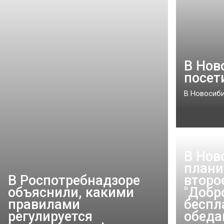
В Нов
посет
В Новосиби
В Нов
плани
В Роспотребнадзоре
второ
объяснили, какими
"Добр
правилами
бесп
регулируется
обеда