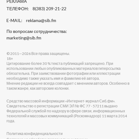
РЕКЛАМА
ТЕЛЕФОН: 8(383) 209-21-22
E-MAIL:
reklama@sib.fm
По вопросам сотрудничества:
marketing@sib.fm
© 2011—2026 Все права защищены.
18+
Цитирование более 30 % текста публикаций запрещено. При
использовании любых опубликованных материалов гиперссылка
обязательна. При заимствовании фотографии или иллюстрации
необходимо также указать имя и фамилию её автора.
Мнение редакции не всегда совпадает с мнением авторов. Особенно в
таком жанре, как авторские колонки.
Средство массовой информации «Интернет-журнал Сиб.фм».
Свидетельство о регистрации СМИ ЭЛ № ФС 77 - 57211 выдано
Федеральной службой по надзору в сфере связи, информационных
технологий и массовых коммуникаций (Роскомнадзор) 11 марта 2014
года.
Политика конфиденциальности