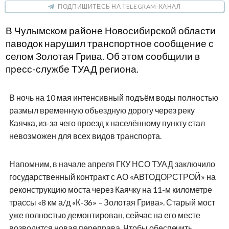
ПОДПИШИТЕСЬ НА TELEGRAM-КАНАЛ
В Чулымском районе Новосибирской области
паводок нарушил транспортное сообщение с
селом Золотая Грива. Об этом сообщили в
пресс-службе ТУАД региона.
В ночь на 10 мая интенсивный подъём воды полностью
размыл временную объездную дорогу через реку
Каячка, из-за чего проезд к населённому пункту стал
невозможен для всех видов транспорта.
Напомним, в начале апреля ГКУ НСО ТУАД заключило
государственный контракт с АО «АВТОДОРСТРОЙ» на
реконструкцию моста через Каячку на 11-м километре
трассы «8 км а/д «К-36» – Золотая Грива». Старый мост
уже полностью демонтирован, сейчас на его месте
возводится новая переправа. Чтобы обеспечить