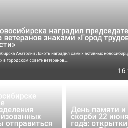
овосибирска наградил председат
а ветеранов знаками «Город трудо
сти»
бирска Анатолий Локоть наградил самых активных новосибирц
 в городском совете ветеранов....
16.
осибирске
е
зделения
День памяти и
изованных
скорби 22 июня
ы отправиться
года: открытки