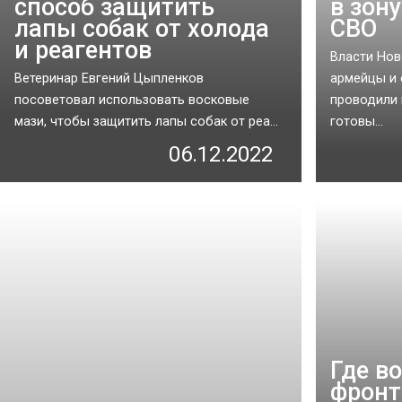
способ защитить
в зон
лапы собак от холода
СВО
и реагентов
Власти Нов
Ветеринар Евгений Цыпленков
армейцы и
посоветовал использовать восковые
проводили 
мази, чтобы защитить лапы собак от реа...
готовы...
06.12.2022
Где в
фронт