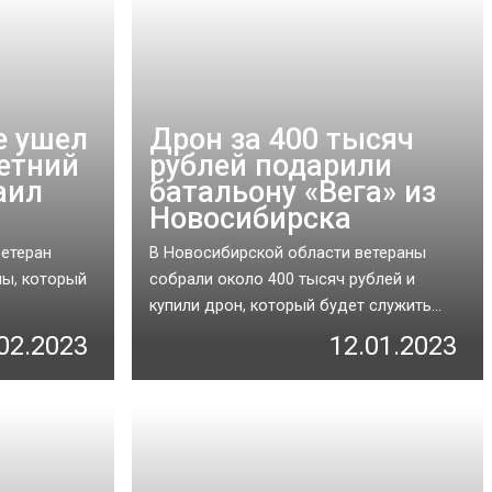
е ушел
Дрон за 400 тысяч
летний
рублей подарили
аил
батальону «Вега» из
Новосибирска
ветеран
В Новосибирской области ветераны
ны, который
собрали около 400 тысяч рублей и
купили дрон, который будет служить...
02.2023
12.01.2023