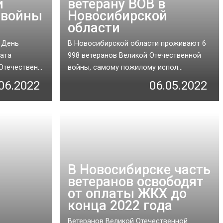
й
ветерану ВОВ в
 войны
Новосибирской
области
я День
В Новосибирской области проживают 6
дата
998 ветеранов Великой Отечественной
течествен...
войны, самому пожилому испол...
06.2022
06.05.2022
В Новосибирске часть
ветеранов освободят
от оплаты ЖКХ до
конца 2022 года
Ветеранов Великой Отечественной