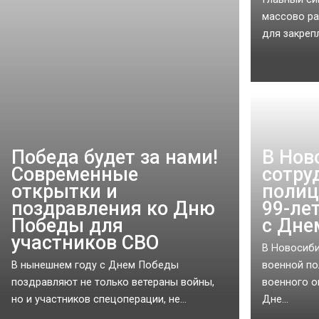
массово ра
для закреп
Победа будет за нами!
В Нов
Современные
сотру
открытки и
полиц
поздравления ко Дню
99-ле
Победы для
с Дне
участников СВО
В Новосиб
В нынешнем году с Днем Победы
военной по
поздравляют не только ветераны войны,
военного о
но и участников спецоперации, не...
Дне...