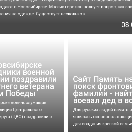
здают в Новосибирске. Многих горожан волнует вопрос, как зав
ления на одежде. Существует несколько к...
08.
овсибирске
дники военной
ии поздравили
Сайт Память н
тнего ветерана
поиск фронтов
м Победы
фамилии - найт
воевал дед в в
ирске военнослужащие
лиции Центрального
Для русских людей память 
круга (ЦВО) поздравили с
являлась основополагающи
для создания крепкой семьи. 