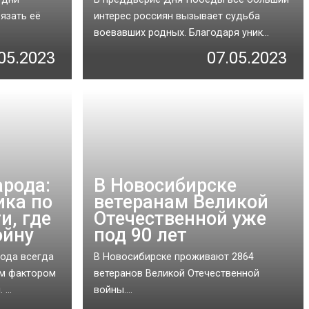
язать её
интерес россиян вызывает судьба
воевавших родных. Благодаря уник...
05.2023
07.05.2023
арода:
В Новосибирске
ика по
ветеранам Великой
и, где
Отечественной уже
ойну
под 90 лет
рода всегда
В Новосибирске проживают 2864
м фактором
ветеранов Великой Отечественной
...
войны....