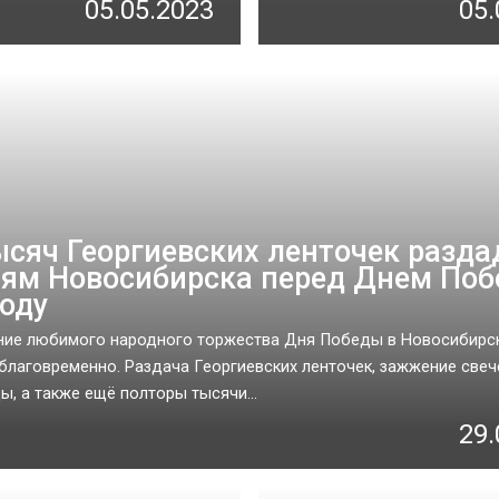
05.05.2023
05.
ысяч Георгиевских ленточек разда
ям Новосибирска перед Днем Поб
году
ие любимого народного торжества Дня Победы в Новосибирск
аблаговременно. Раздача Георгиевских ленточек, зажжение свеч
ы, а также ещё полторы тысячи...
29.