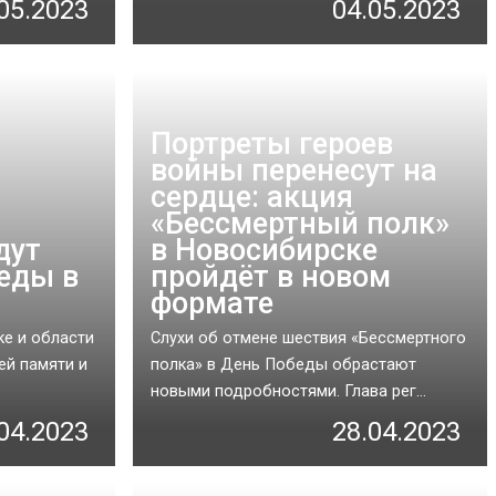
05.2023
04.05.2023
Портреты героев
войны перенесут на
сердце: акция
«Бессмертный полк»
дут
в Новосибирске
еды в
пройдёт в новом
формате
е и области
Слухи об отмене шествия «Бессмертного
ей памяти и
полка» в День Победы обрастают
новыми подробностями. Глава рег...
04.2023
28.04.2023