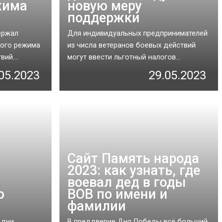
жима
новую меру
поддержки
ержал
Для индивидуальных предпринимателей
вого режима
из числа ветеранов боевых действий
ий....
могут ввести льготный налогов...
05.2023
29.05.2023
Сайт Память народа
2023: как узнать, где
воевал дед в годы
ю
ВОВ по имени и
фамилии
 дни
В преддверие Дня Победы всё больший