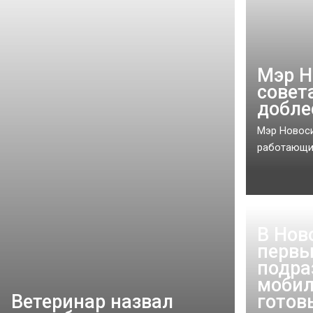
Мэр Н
совет
добле
Мэр Новоси
работающих
В Нов
первы
подра
мобил
Ветеринар назвал
готов