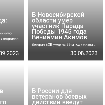
В Новосибирской
да:
области умер
участник Парада
Победы 1945 года
дничную
Вениамин Акимов
ях подписал
Ветеран ВОВ умер на 99-м году жизни....
09.2023
30.08.2023
в
В России для
ветеранов боевых
го
действий введут