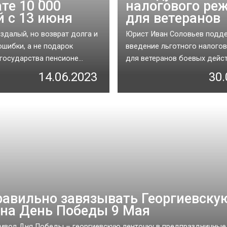
те 10 000
налогового ре
й с 13 июня
для ветеранов
оздалый, но возврат долга и
Юрист Иван Соловьев подд
ошибки, а не подарок
введение льготного налого
государства пенсионе...
для ветеранов боевых действ
14.06.2023
30.
равильно завязывать Георгиевску
 на День Победы 9 Мая
мвол Дня Победы – георгиевскую ленточку в предпраздничные