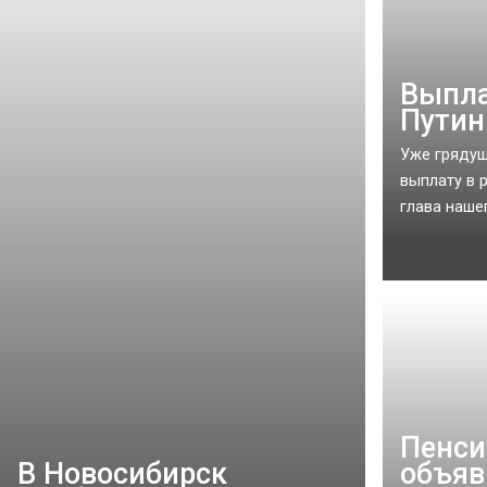
Выпла
Путин
Уже грядущ
выплату в 
глава наше
Пенси
В Новосибирск
объяв