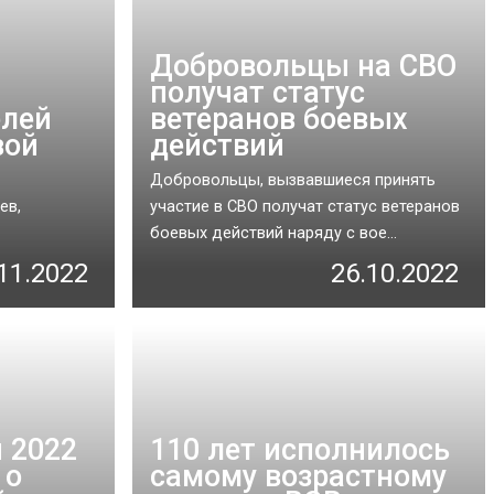
Добровольцы на СВО
получат статус
елей
ветеранов боевых
вой
действий
Добровольцы, вызвавшиеся принять
ев,
участие в СВО получат статус ветеранов
боевых действий наряду с вое...
11.2022
26.10.2022
 2022
110 лет исполнилось
 о
самому возрастному