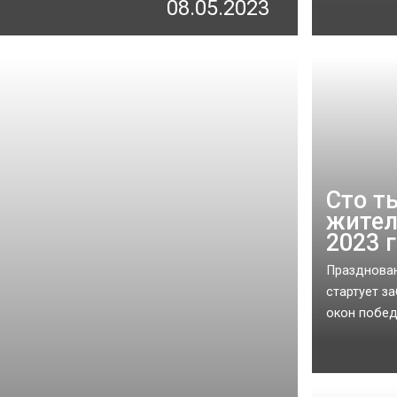
08.05.2023
Сто т
жител
2023 
Празднован
стартует з
окон побед