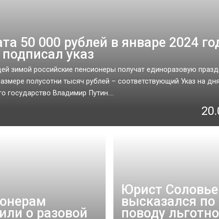
та 50 000 рублей в январе 2024 го
 подписал указ
ей зимой российские пенсионеры получат единоразовую праз
размере полусотни тысяч рублей – соответствующий Указ на дн
го государство Владимир Путин....
20.
Юрист Соловье
онерам
высказался по
или о разовой
поводу льготно