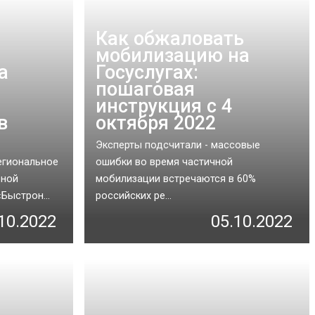
Как обжаловать
мобилизацию на
а
Госуслугах:
пошаговая
инструкция с 4
в
октября 2022
Эксперты подсчитали - массовые
егиональное
ошибки во время частичной
рной
мобилизации встречаются в 60%
Быстрон...
российских ре...
10.2022
05.10.2022