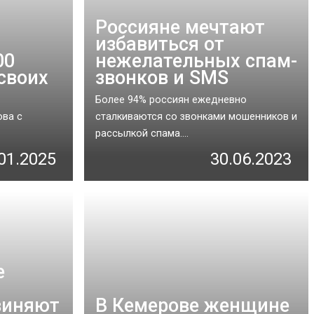
Россияне мечтают
избавиться от
00
нежелательных спам-
своих
звонков и SMS
Более 94% россиян ежедневно
ова с
сталкиваются со звонками мошенников и
рассылкой спама....
01.2025
30.06.2023
е
виняют
В Кемерове женщине