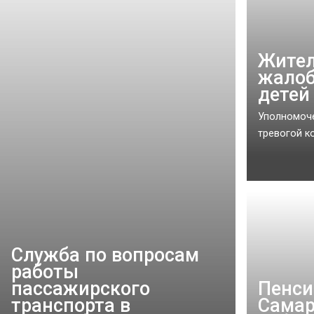
Жител
жалоб
детей
Уполномоче
тревогой к
Служба по вопросам
работы
пассажирского
Пенси
транспорта в
Самар