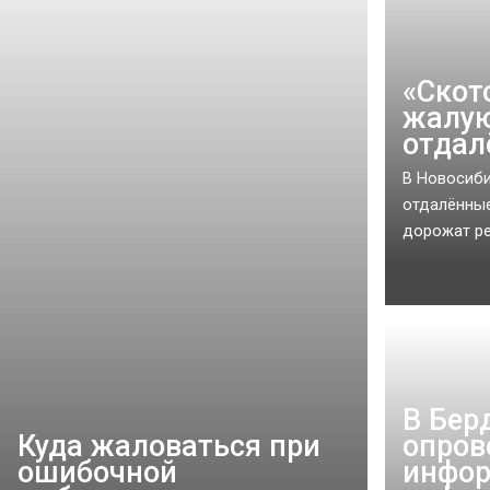
«Скот
жалую
отдал
В Новосиби
отдалённые
дорожат ре
В Бер
Куда жаловаться при
опров
ошибочной
инфо