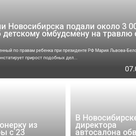
и Новосибирска подали около 3 0
 детскому омбудсмену на травлю 
нный по правам ребенка при президенте РФ Мария Львова-Бел
онстатирует прирост подобных дел....
07.
В Новосибирск
онерку из
директора
ы с 23
автосалона об