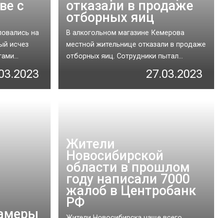
ве с
отказали в продаже
отборных яиц
овались на
В алкогольном магазине Кемерова
ый исчез
местной жительнице отказали в продаже
ами...
отборных яиц. Сотрудники пытал...
03.2023
27.03.2023
Жители
Новосибирской
области в прошлом
году написали 7000
жалоб в Центробанк
РФ
камеры
Жители Новосибирска чаще всего