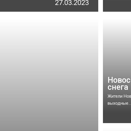
27.03.2023
Новос
снега
Жители Нов
выходные...