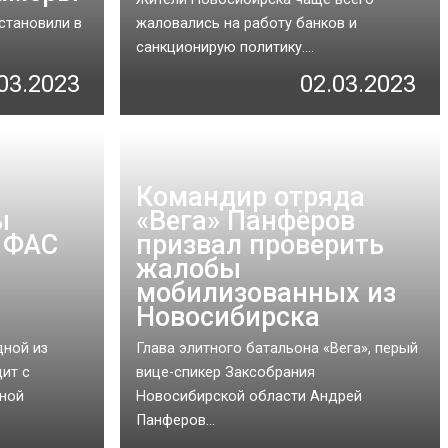
становили в
жаловались на работу банков и
санкционирую политику....
03.2023
02.03.2023
Командир отряда
ы
«Вега» Панфёров
 ФАС
призвал проверить
жалобы
мобилизованных из
Новосибирска
дной из
Глава элитного батальона «Вега», перый
ит с
вице-спикер Заксобрания
ной
Новосибирской области Андрей
Панферов...