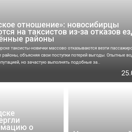
ское отношение»: новосибирцы
тся на таксистов из-за отказов ез
ённые районы
рске таксисты-новички массово отказываются везти пассажиро
 районы, объясняя свои поступки потерей выгоды. Опытные во
путацией, но зачастую выполнять подобные за...
25.
дске
ергли
рмацию о