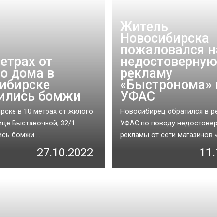
Житель
Новосибирска
пожаловался н
метрах от
недостоверную
о дома в
рекламу
ибирске
«Быстронома» 
ились бомжи
УФАС
рске в 10 метрах от жилого
Новосибирец обратился в р
ице Выставочной, 32/1
УФАС по поводу недостове
сь бомжи....
рекламы от сети магазинов «
27.10.2022
11.