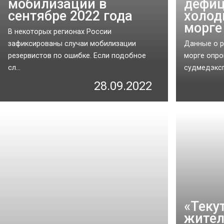
мобилизации в
дефиц
сентябре 2022 года
холод
морге
В некоторых регионах России
зафиксированы случаи мобилизации
Данные о р
резервистов по ошибке. Если подобное
морге опро
сл...
судмедэксп
28.09.2022
«Теку
жител