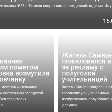
ми школы №68 в Тюмени следят камеры видеонаблюдения. Их у
16.
Житель Самар
канная
пожаловался в
им пометом
за рекламу с
овка возмутила
полуголой
овчанку
учительницей
 местная жительница
Житель Самары увидел на о
ь состоянием городской
городских улиц рекламный щ
 Вся территория
изображением полуобнажен
...
девушки....