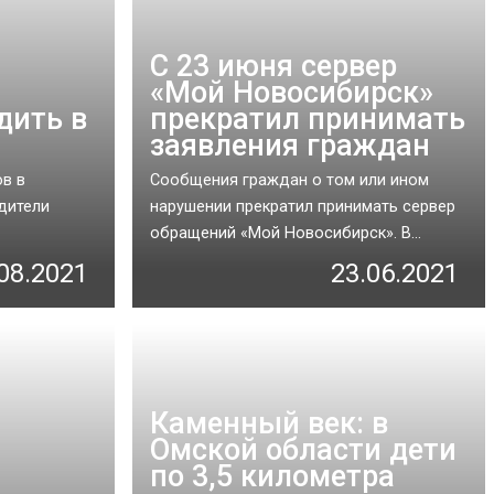
С 23 июня сервер
«Мой Новосибирск»
дить в
прекратил принимать
заявления граждан
в в
Сообщения граждан о том или ином
дители
нарушении прекратил принимать сервер
обращений «Мой Новосибирск». В...
08.2021
23.06.2021
Каменный век: в
Омской области дети
по 3,5 километра