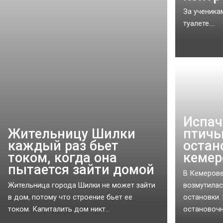
За ученика
туалете....
Испач
Жительницу Шилки
птичь
каждый раз бьет
остан
током, когда она
кемер
пытается зайти домой
В Кемерове
Жительница города Шилки не может зайти
возмутилас
в дом, потому что строение бьет ее
остановки.
током. Капиталить дом никт...
остановочно