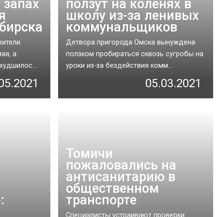
 запах
ползут на коленях в
я
школу из-за ленивых
бирска
коммунальщиков
жители
Детвора пригорода Омска вынуждена
ая, а
ползком пробираться сквозь сугробы на
худшилос...
уроки из-за бездействия комм...
05.2021
05.03.2021
Томичи
пожаловались на
антисанитарию в
общественном
:
транспорте
Специалисты устраивают проверки