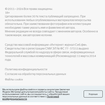
© 2011—2026 Все права защищены.
18+
Цитирование более 30 % текста публикаций запрещено. При
использовании любых опубликованных материалов гиперссылка
обязательна. При заимствовании фотографии или иллюстрации
необходимо также указать имя и фамилию её автора.
Мнение редакции не всегда совпадает с мнением авторов. Особенно в
таком жанре, как авторские колонки.
Средство массовой информации «Интернет-журнал Сиб.фм».
Свидетельство о регистрации СМИ ЭЛ № ФС 77 - 57211 выдано
Федеральной службой по надзору в сфере связи, информационных
технологий и массовых коммуникаций (Роскомнадзор) 11 марта 2014
года.
Политика конфиденциальности
Согласие на обработку персональных данных
Файлы cookie
Главный редактор Сиб.фм
Мы используем файлы cookie и сервисы аналитики (включая
Яндекс.Метрику) для улучшения работы сайта. Продолжая
Бобровников Виктор Евгеньевич
использование сайта, вы соглашаетесь с обработкой ваших
Хорошо
Учредитель ООО «Сиб.фм»
персональных данных в соответствии с
Политикой
конфиденциальности
.
E-mail редакции: fm@sib.fm
Телефон редакции: 8(800) 600-21-41