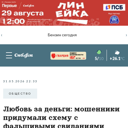
‹
›
Бензин сегодня
5/
10
+26.1
°C
82.76%
-1.2
31.05.2026 22:33
ОБЩЕСТВО
Любовь за деньги: мошенники
придумали схему с
фальшивыми свиданиями