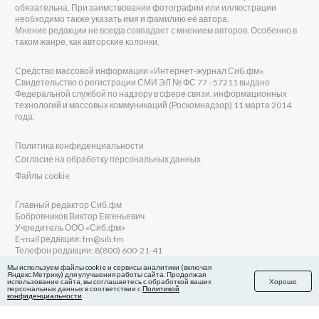
обязательна. При заимствовании фотографии или иллюстрации
необходимо также указать имя и фамилию её автора.
Мнение редакции не всегда совпадает с мнением авторов. Особенно в
таком жанре, как авторские колонки.
Средство массовой информации «Интернет-журнал Сиб.фм».
Свидетельство о регистрации СМИ ЭЛ № ФС 77 - 57211 выдано
Федеральной службой по надзору в сфере связи, информационных
технологий и массовых коммуникаций (Роскомнадзор) 11 марта 2014
года.
Политика конфиденциальности
Согласие на обработку персональных данных
Файлы cookie
Главный редактор Сиб.фм
Бобровников Виктор Евгеньевич
Учредитель ООО «Сиб.фм»
E-mail редакции: fm@sib.fm
Телефон редакции: 8(800) 600-21-41
Мы используем файлы cookie и сервисы аналитики (включая
Яндекс.Метрику) для улучшения работы сайта. Продолжая
использование сайта, вы соглашаетесь с обработкой ваших
Хорошо
персональных данных в соответствии с
Политикой
Сайт разработан и поддерживается Технодзен
конфиденциальности
.