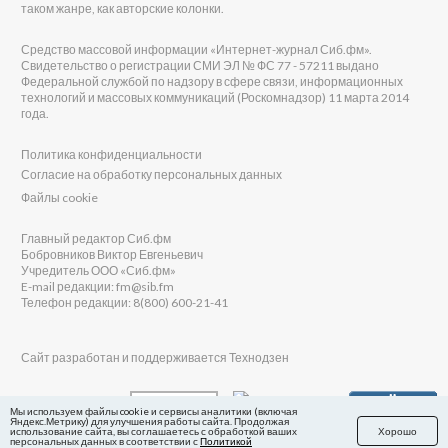
таком жанре, как авторские колонки.
Средство массовой информации «Интернет-журнал Сиб.фм».
Свидетельство о регистрации СМИ ЭЛ № ФС 77 - 57211 выдано
Федеральной службой по надзору в сфере связи, информационных
технологий и массовых коммуникаций (Роскомнадзор) 11 марта 2014
года.
Политика конфиденциальности
Согласие на обработку персональных данных
Файлы cookie
Главный редактор Сиб.фм
Бобровников Виктор Евгеньевич
Учредитель ООО «Сиб.фм»
E-mail редакции: fm@sib.fm
Телефон редакции: 8(800) 600-21-41
Сайт разработан и поддерживается Технодзен
Мы используем файлы cookie и сервисы аналитики (включая
Яндекс.Метрику) для улучшения работы сайта. Продолжая
использование сайта, вы соглашаетесь с обработкой ваших
Хорошо
персональных данных в соответствии с
Политикой