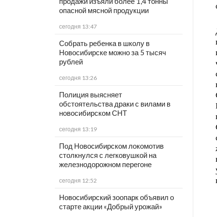
продажи изъяли более 1,4 тонны
опасной мясной продукции
сегодня 13:47
Собрать ребенка в школу в
Новосибирске можно за 5 тысяч
рублей
сегодня 13:26
Полиция выясняет
обстоятельства драки с вилами в
новосибирском СНТ
сегодня 13:19
Под Новосибирском локомотив
столкнулся с легковушкой на
железнодорожном перегоне
сегодня 12:52
Новосибирский зоопарк объявил о
старте акции «Добрый урожай»