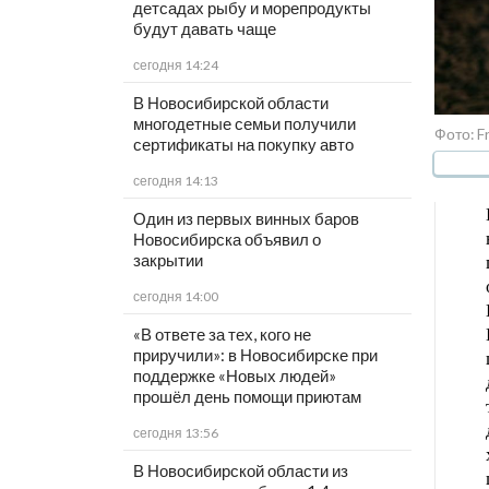
детсадах рыбу и морепродукты
будут давать чаще
сегодня 14:24
В Новосибирской области
многодетные семьи получили
Фото: F
сертификаты на покупку авто
сегодня 14:13
Один из первых винных баров
Новосибирска объявил о
закрытии
сегодня 14:00
«В ответе за тех, кого не
приручили»: в Новосибирске при
поддержке «Новых людей»
прошёл день помощи приютам
сегодня 13:56
В Новосибирской области из