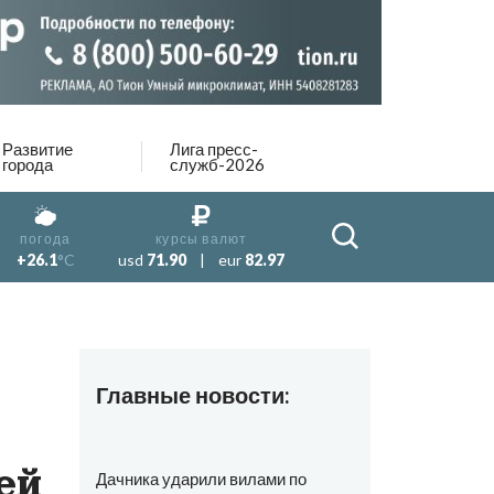
Развитие
Лига пресс-
города
служб-2026
погода
курсы валют
+26.1
°C
usd
71.90
|
eur
82.97
Главные новости:
ей
Дачника ударили вилами по