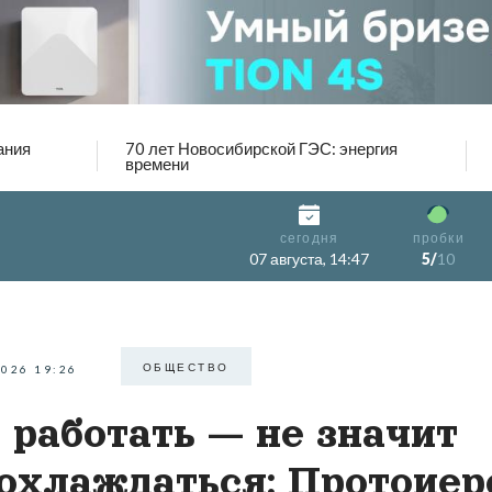
ания
70 лет Новосибирской ГЭС: энергия
времени
сегодня
пробки
07 августа, 14:47
5/
10
ОБЩЕСТВО
2026 19:26
 работать — не значит
охлаждаться: Протоиер