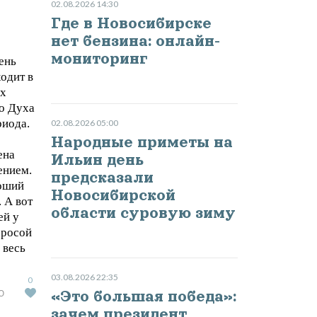
02.08.2026 14:30
Где в Новосибирске
нет бензина: онлайн-
мониторинг
ень
ходит в
ых
о Духа
риода.
02.08.2026 05:00
Народные приметы на
ена
Ильин день
ением.
предсказали
роший
Новосибирской
. А вот
области суровую зиму
ей у
 росой
 весь
03.08.2026 22:35
0
Ю
«Это большая победа»:
зачем президент