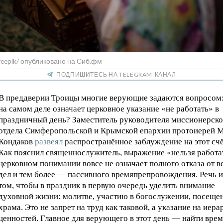
reepik/ опубликовано на Сиб.фм
ПОДПИШИТЕСЬ НА TELEGRAM-КАНАЛ
В преддверии Троицы многие верующие задаются вопросом:
на самом деле означает церковное указание «не работать» в
праздничный день? Заместитель руководителя миссионерско
отдела Симферопольской и Крымской епархии протоиерей 
Кондаков
развеял
распространённое заблуждение на этот счё
Как пояснил священнослужитель, выражение «нельзя работа
церковном понимании вовсе не означает полного отказа от в
дел и тем более — пассивного времяпрепровождения. Речь и
том, чтобы в праздник в первую очередь уделить внимание
духовной жизни: молитве, участию в богослужении, посещ
храма. Это не запрет на труд как таковой, а указание на иер
ценностей. Главное для верующего в этот день — найти врем