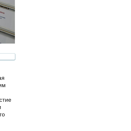
ая
им
стие
и
го