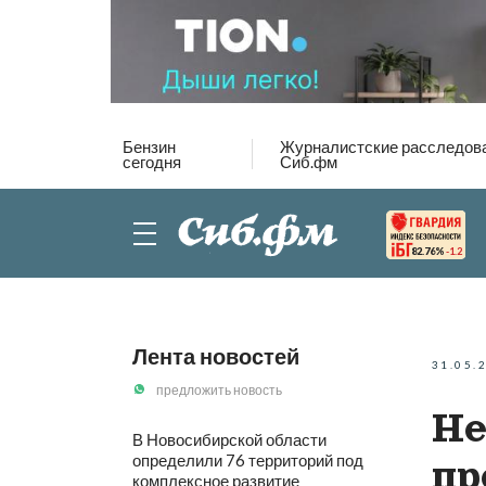
Бензин
Журналистские расследов
сегодня
Сиб.фм
82.76%
-1.2
Лента новостей
31.05.
предложить новость
Не
В Новосибирской области
определили 76 территорий под
пр
комплексное развитие