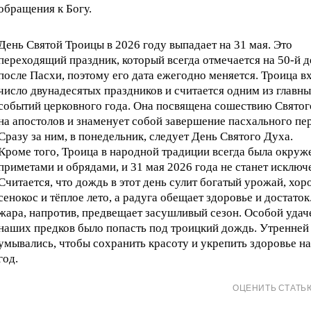
обращения к Богу.
День Святой Троицы в 2026 году выпадает на 31 мая. Это
переходящий праздник, который всегда отмечается на 50-й д
после Пасхи, поэтому его дата ежегодно меняется. Троица в
число двунадесятых праздников и считается одним из главн
событий церковного года. Она посвящена сошествию Святог
на апостолов и знаменует собой завершение пасхального пе
Сразу за ним, в понедельник, следует День Святого Духа.
Кроме того, Троица в народной традиции всегда была окруж
приметами и обрядами, и 31 мая 2026 года не станет исключ
Считается, что дождь в этот день сулит богатый урожай, хо
сенокос и тёплое лето, а радуга обещает здоровье и достаток
жара, напротив, предвещает засушливый сезон. Особой удач
наших предков было попасть под троицкий дождь. Утренней
умывались, чтобы сохранить красоту и укрепить здоровье на
год.
ОЦЕНИТЬ СТАТЬ