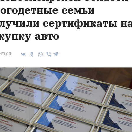
огодетные семьи
лучили сертификаты н
купку авто
иться