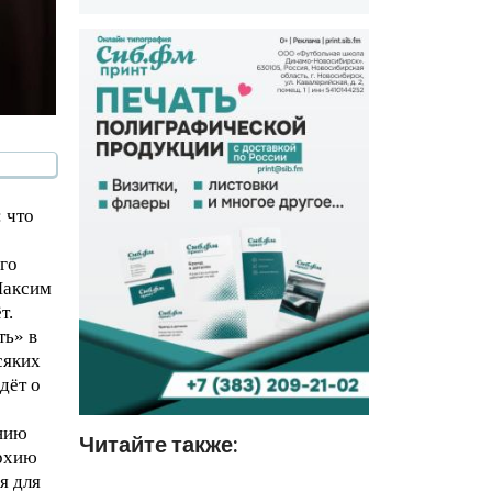
 что
го
Максим
т.
ть» в
сяких
дёт о
ению
Читайте также:
архию
я для