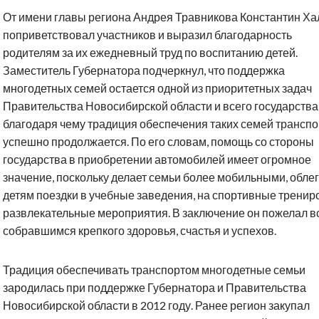
От имени главы региона Андрея Травникова Константин Ха
поприветствовал участников и выразил благодарность
родителям за их ежедневный труд по воспитанию детей.
Заместитель Губернатора подчеркнул, что поддержка
многодетных семей остается одной из приоритетных задач
Правительства Новосибирской области и всего государства
благодаря чему традиция обеспечения таких семей трансп
успешно продолжается. По его словам, помощь со стороны
государства в приобретении автомобилей имеет огромное
значение, поскольку делает семьи более мобильными, обле
детям поездки в учебные заведения, на спортивные тренир
развлекательные мероприятия. В заключение он пожелал в
собравшимся крепкого здоровья, счастья и успехов.
Традиция обеспечивать транспортом многодетные семьи
зародилась при поддержке Губернатора и Правительства
Новосибирской области в 2012 году. Ранее регион закупал