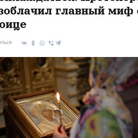
зоблачил главный миф 
оице
иться