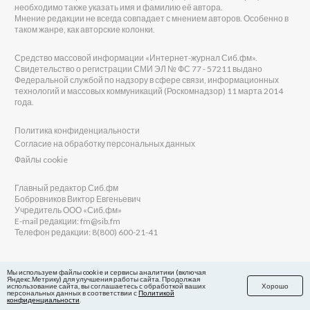
необходимо также указать имя и фамилию её автора.
Мнение редакции не всегда совпадает с мнением авторов. Особенно в
таком жанре, как авторские колонки.
Средство массовой информации «Интернет-журнал Сиб.фм».
Свидетельство о регистрации СМИ ЭЛ № ФС 77 - 57211 выдано
Федеральной службой по надзору в сфере связи, информационных
технологий и массовых коммуникаций (Роскомнадзор) 11 марта 2014
года.
Политика конфиденциальности
Согласие на обработку персональных данных
Файлы cookie
Главный редактор Сиб.фм
Бобровников Виктор Евгеньевич
Учредитель ООО «Сиб.фм»
E-mail редакции: fm@sib.fm
Телефон редакции: 8(800) 600-21-41
Сайт разработан и поддерживается Технодзен
Мы используем файлы cookie и сервисы аналитики (включая
Яндекс.Метрику) для улучшения работы сайта. Продолжая
использование сайта, вы соглашаетесь с обработкой ваших
Хорошо
персональных данных в соответствии с
Политикой
конфиденциальности
.