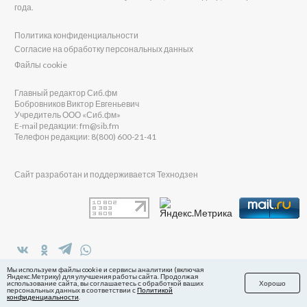
года.
Политика конфиденциальности
Согласие на обработку персональных данных
Файлы cookie
Главный редактор Сиб.фм
Бобровников Виктор Евгеньевич
Учредитель ООО «Сиб.фм»
E-mail редакции: fm@sib.fm
Телефон редакции: 8(800) 600-21-41
Сайт разработан и поддерживается Технодзен
в Яндекс.Дзен
Мы используем файлы cookie и сервисы аналитики (включая
Яндекс.Метрику) для улучшения работы сайта. Продолжая
использование сайта, вы соглашаетесь с обработкой ваших
Хорошо
персональных данных в соответствии с
Политикой
конфиденциальности
.