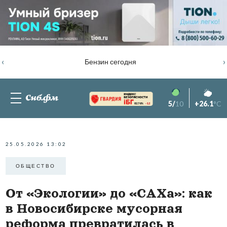
‹
›
Бензин сегодня
5/
10
+26.1
°C
82.76%
-1.2
25.05.2026 13:02
ОБЩЕСТВО
От «Экологии» до «САХа»: как
в Новосибирске мусорная
реформа превратилась в