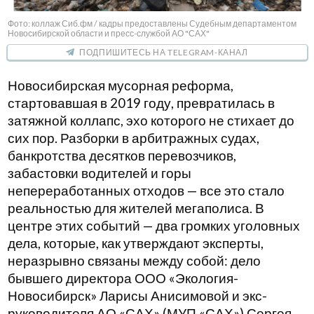
Фото: коллаж Сиб.фм / кадры предоставлены Судебным департаментом
Новосибирской области и пресс-службой АО "САХ"
ПОДПИШИТЕСЬ НА TELEGRAM-КАНАЛ
Новосибирская мусорная реформа,
стартовавшая в 2019 году, превратилась в
затяжной коллапс, эхо которого не стихает до
сих пор. Разборки в арбитражных судах,
банкротства десятков перевозчиков,
забастовки водителей и горы
непереработанных отходов — все это стало
реальностью для жителей мегаполиса. В
центре этих событий — два громких уголовных
дела, которые, как утверждают эксперты,
неразрывно связаны между собой: дело
бывшего директора ООО «Экология-
Новосибирск» Ларисы Анисимовой и экс-
руководителя АО «САХ» (МУП «САХ») Сергея