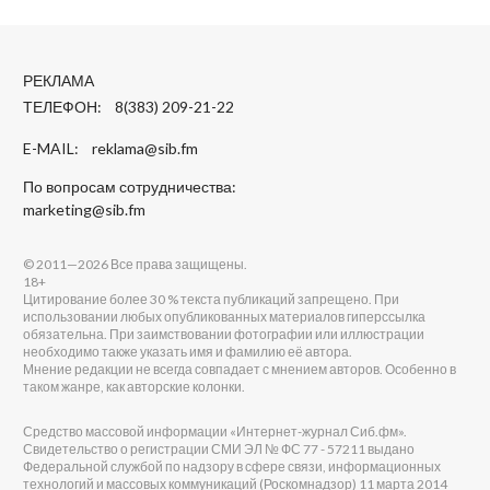
РЕКЛАМА
ТЕЛЕФОН: 8(383) 209-21-22
E-MAIL:
reklama@sib.fm
По вопросам сотрудничества:
marketing@sib.fm
© 2011—2026 Все права защищены.
18+
Цитирование более 30 % текста публикаций запрещено. При
использовании любых опубликованных материалов гиперссылка
обязательна. При заимствовании фотографии или иллюстрации
необходимо также указать имя и фамилию её автора.
Мнение редакции не всегда совпадает с мнением авторов. Особенно в
таком жанре, как авторские колонки.
Средство массовой информации «Интернет-журнал Сиб.фм».
Свидетельство о регистрации СМИ ЭЛ № ФС 77 - 57211 выдано
Федеральной службой по надзору в сфере связи, информационных
технологий и массовых коммуникаций (Роскомнадзор) 11 марта 2014