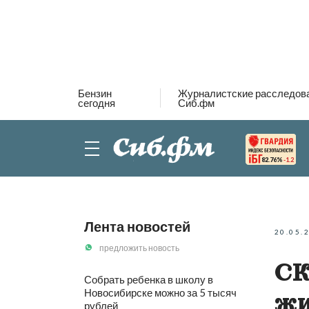
Бензин
Журналистские расследов
сегодня
Сиб.фм
82.76%
-1.2
Лента новостей
20.05.
предложить новость
СК
Собрать ребенка в школу в
Новосибирске можно за 5 тысяч
жи
рублей