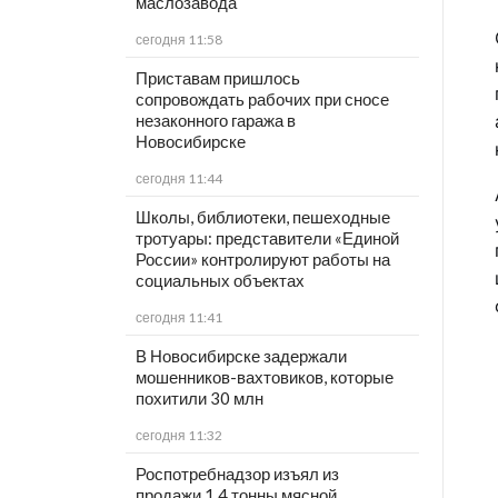
маслозавода
сегодня 11:58
Приставам пришлось
сопровождать рабочих при сносе
незаконного гаража в
Новосибирске
сегодня 11:44
Школы, библиотеки, пешеходные
тротуары: представители «Единой
России» контролируют работы на
социальных объектах
сегодня 11:41
В Новосибирске задержали
мошенников-вахтовиков, которые
похитили 30 млн
сегодня 11:32
Роспотребнадзор изъял из
продажи 1,4 тонны мясной