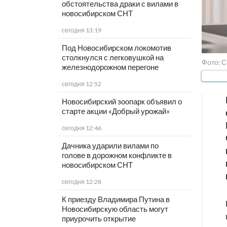
обстоятельства драки с вилами в
новосибирском СНТ
сегодня 13:19
Под Новосибирском локомотив
столкнулся с легковушкой на
Фото: С
железнодорожном перегоне
сегодня 12:52
Новосибирский зоопарк объявил о
старте акции «Добрый урожай»
сегодня 12:46
Дачника ударили вилами по
голове в дорожном конфликте в
новосибирском СНТ
сегодня 12:28
К приезду Владимира Путина в
Новосибирскую область могут
приурочить открытие