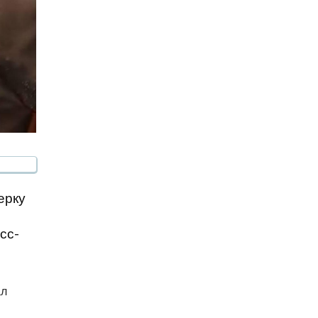
ерку
е
сс-
ал