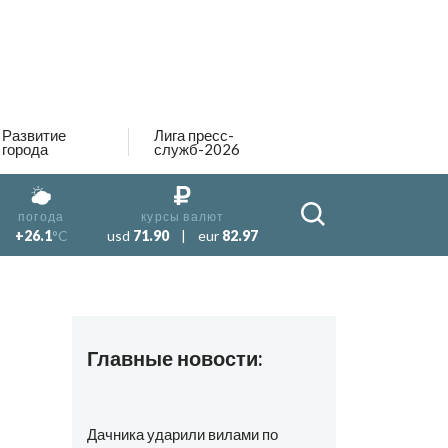
Развитие
Лига пресс-
города
служб-2026
погода
курсы валют
+26.1
°C
usd
71.90
|
eur
82.97
Главные новости:
Дачника ударили вилами по