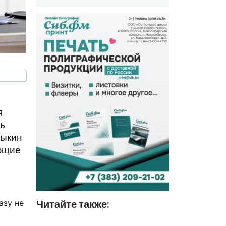
я
ль
рыкин
ающие
азу не
Читайте также: