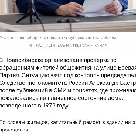
У СК по Новосибирской области / опубликовано на Сиб.фм
ПОДПИШИТЕСЬ НА TELEGRAM-КАНАЛ
В Новосибирске организована проверка по
обращениям жителей общежития на улице Боева
Партия. Ситуацию взял под контроль председате
Следственного комитета России Александр Баст
после публикаций в СМИ и соцсетях, где прожив
пожаловались на плачевное состояние дома,
возведённого в 1973 году.
По словам жильцов, капитальный ремонт в здании ни р
проводился.