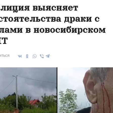
лиция выясняет
стоятельства драки с
лами в новосибирском
НТ
иться