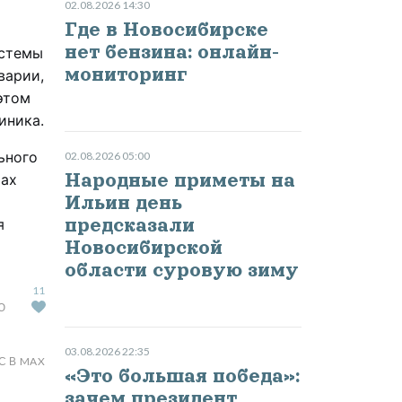
02.08.2026 14:30
Где в Новосибирске
нет бензина: онлайн-
истемы
мониторинг
варии,
этом
иника.
ьного
02.08.2026 05:00
Народные приметы на
тах
Ильин день
предсказали
я
Новосибирской
области суровую зиму
11
Ю
03.08.2026 22:35
С В MAX
«Это большая победа»:
зачем президент