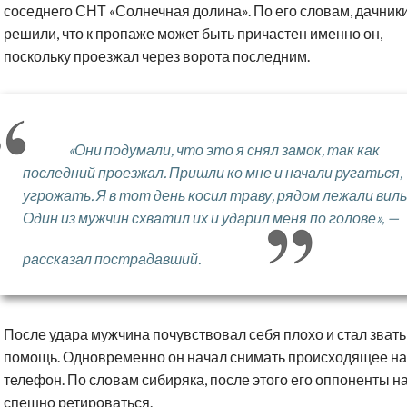
соседнего СНТ «Солнечная долина». По его словам, дачник
решили, что к пропаже может быть причастен именно он,
поскольку проезжал через ворота последним.
«Они подумали, что это я снял замок, так как
последний проезжал. Пришли ко мне и начали ругаться,
угрожать. Я в тот день косил траву, рядом лежали вилы
Один из мужчин схватил их и ударил меня по голове», —
рассказал пострадавший.
После удара мужчина почувствовал себя плохо и стал звать
помощь. Одновременно он начал снимать происходящее на
телефон. По словам сибиряка, после этого его оппоненты н
спешно ретироваться.