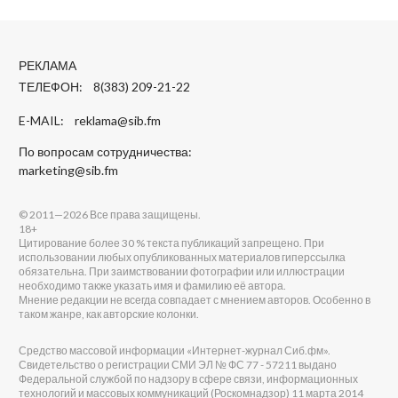
РЕКЛАМА
ТЕЛЕФОН: 8(383) 209-21-22
E-MAIL:
reklama@sib.fm
По вопросам сотрудничества:
marketing@sib.fm
© 2011—2026 Все права защищены.
18+
Цитирование более 30 % текста публикаций запрещено. При
использовании любых опубликованных материалов гиперссылка
обязательна. При заимствовании фотографии или иллюстрации
необходимо также указать имя и фамилию её автора.
Мнение редакции не всегда совпадает с мнением авторов. Особенно в
таком жанре, как авторские колонки.
Средство массовой информации «Интернет-журнал Сиб.фм».
Свидетельство о регистрации СМИ ЭЛ № ФС 77 - 57211 выдано
Федеральной службой по надзору в сфере связи, информационных
технологий и массовых коммуникаций (Роскомнадзор) 11 марта 2014