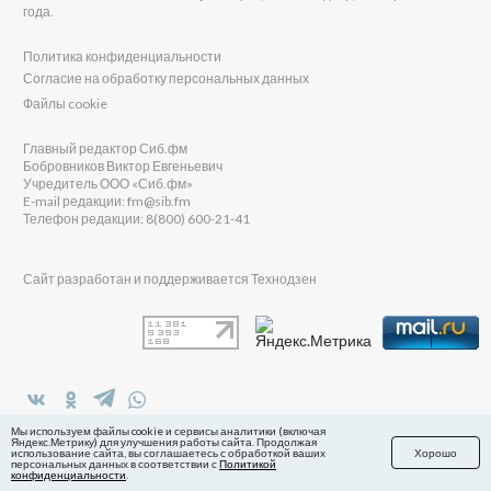
года.
Политика конфиденциальности
Согласие на обработку персональных данных
Файлы cookie
Главный редактор Сиб.фм
Бобровников Виктор Евгеньевич
Учредитель ООО «Сиб.фм»
E-mail редакции: fm@sib.fm
Телефон редакции: 8(800) 600-21-41
Сайт разработан и поддерживается Технодзен
в Яндекс.Дзен
Мы используем файлы cookie и сервисы аналитики (включая
Яндекс.Метрику) для улучшения работы сайта. Продолжая
использование сайта, вы соглашаетесь с обработкой ваших
Хорошо
персональных данных в соответствии с
Политикой
конфиденциальности
.