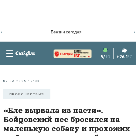
‹
›
Бензин сегодня
5/
10
+26.1
°C
82.76%
-1.2
02.06.2026 12:35
ПРОИCШЕСТВИЯ
«Еле вырвала из пасти».
Бойцовский пес бросился на
маленькую собаку и прохожих