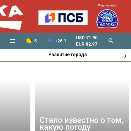
USD 71.90
5
+26.1
EUR 82.97
›
Развитие города
Стало известно о том,
какую погоду