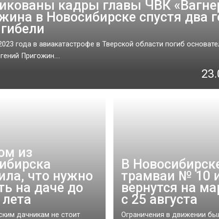
икованы кадры главы ЧВК «Вагне
жина в Новосибирске спустя два г
 гибели
 2023 года в авиакатастрофе в Тверской области погиб основат
гений Пригожин....
23.
ом из
ибирска
В Новосибирск
ила, что нужно
трамваи № 10 и
ть на даче до
вернутся на м
 лета
с 25 августа
ким дачникам не стоит
Ограничения в движении бы