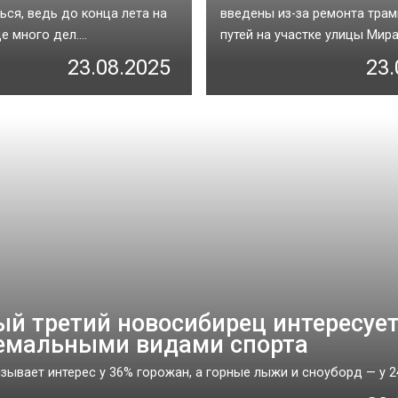
ься, ведь до конца лета на
введены из-за ремонта тра
 много дел....
путей на участке улицы Мира..
23.08.2025
23.
й третий новосибирец интересуе
емальными видами спорта
зывает интерес у 36% горожан, а горные лыжи и сноуборд — у 24%