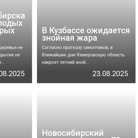
бирска
лодых
арых
В Кузбассе ожидается
знойная жара
деревья не
Согласно прогнозу синоптиков, в
крытие не
ближайшие дни Кемеровскую область
..
накроет летний зной....
08.2025
23.08.2025
Новосибирский