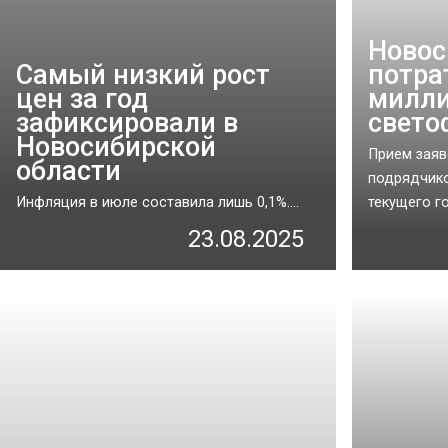
Новос
Самый низкий рост
потра
цен за год
милли
зафиксировали в
свето
Новосибирской
Прием заяв
области
подрядчико
Инфляция в июле составила лишь 0,1%....
текущего год
23.08.2025