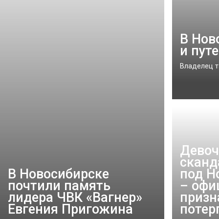
В Нов
и пут
Владелец т
Девоч
сканд
В Новосибирске
под Н
почтили память
– офи
лидера ЧВК «Вагнер»
призн
Евгения Пригожина
потер