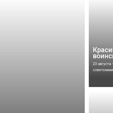
Краси
воинс
23 августа
советскими