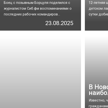
Боец с позывным Борцуля поделился с
12-летняя 
журналистом Сиб.фм воспоминаниями о
детском ла
последних рабочих командиров...
сутки доби
23.08.2025
В Нов
наибо
Известно, 
гражданами 