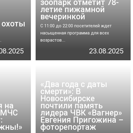
зоопарк отметит 78-
летие пижамной
вечеринкой
 охоты
С 11:00 до 22:00 посетителей ждет
насыщенная программа для всех
.
возрастов....
08.2025
23.08.2025
«Два года с даты
смерти»: В
Новосибирске
я на
почтили память
 МЧС
лидера ЧВК «Вагнер»
:
Евгения Пригожина –
ожны!»
фоторепортаж