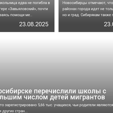
школьница едва не погибла в
Новосибирцы отмечают, что
гере «Завьяловский», почти
районах города идет не тол
ваясь помощи ме...
но и град. Сибирякам также п.
23.08.2025
23.
осибирске перечислили школы с
льшим числом детей мигрантов
что зарегистрировано 5,66 тыс. учащихся, чьи родители являютс
других стран....