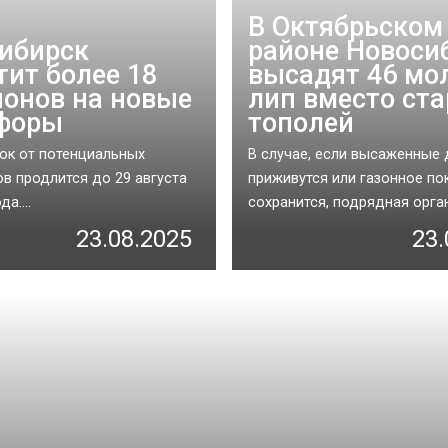
В Октябрьском
ибирск
районе Новоси
тит более 18
высадят 46 мо
онов на новые
лип вместо ст
форы
тополей
ок от потенциальных
В случае, если высаженные 
в продлится до 29 августа
приживутся или газонное по
а....
сохранится, подрядная орган.
23.08.2025
23.