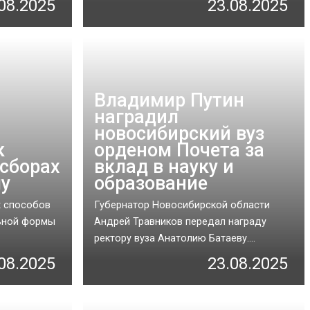
08.2025
23.08.2025
Владимир Путин
наградил
новосибирский вуз
к
орденом Почета за
 сборах
вклад в науку и
лу
образование
х способов
Губернатор Новосибирской области
ьной формы
Андрей Травников передал награду
ректору вуза Анатолию Батаеву....
08.2025
23.08.2025