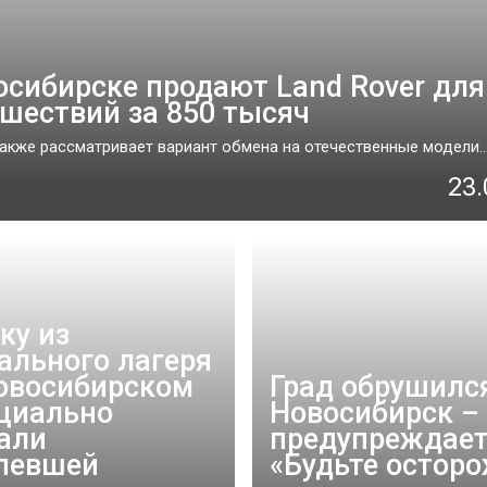
осибирске продают Land Rover для
ешествий за 850 тысяч
акже рассматривает вариант обмена на отечественные модели...
23.
ку из
ального лагеря
овосибирском
Град обрушилс
циально
Новосибирск –
али
предупреждает
певшей
«Будьте остор