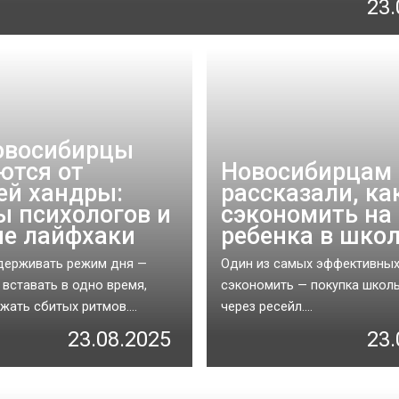
23.
овосибирцы
ются от
Новосибирцам
ей хандры:
рассказали, ка
ы психологов и
сэкономить на
е лайфхаки
ребенка в шко
держивать режим дня —
Один из самых эффективны
 вставать в одно время,
сэкономить — покупка школ
жать сбитых ритмов....
через ресейл....
23.08.2025
23.