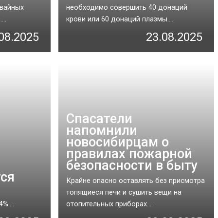
мвайных
необходимо совершить 40 донаций
..
крови или 60 донаций плазмы....
08.2025
23.08.2025
Спасатели
напомнили
новосибирцам о
правилах пожарной
безопасности в быту
тся
Крайне опасно оставлять без присмотра
топящиеся печи и сушить вещи на
....
отопительных приборах....