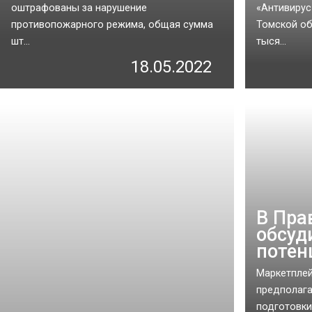
оштрафованы за нарушение
«Антивирус
противопожарного режима, общая сумма
Томской об
шт...
тыся...
18.05.2022
В Пра
обсуд
потен
Маркетплей
предполага
подготовки