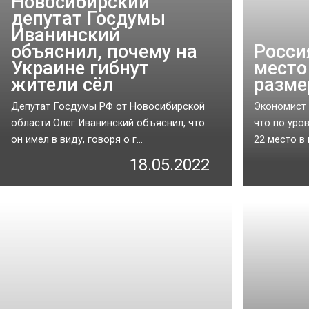
Новосибирский
депутат Госдумы
Иванинский
объяснил, почему на
Росси
Украине гибнут
место
жители сёл
разме
Депутат Госдумы РФ от Новосибирской
Экономист 
области Олег Иванинский объяснил, что
что по уро
он имел в виду, говоря о г...
22 место в м
18.05.2022