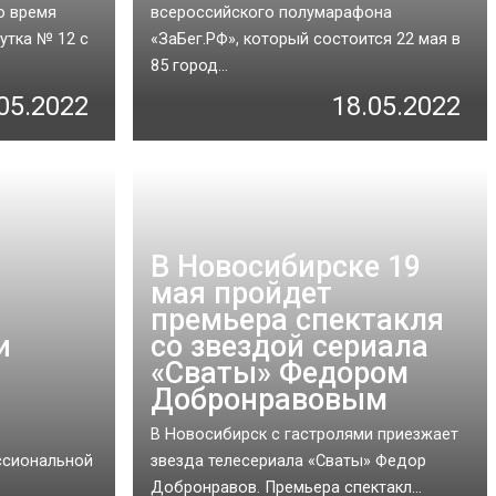
во время
всероссийского полумарафона
утка № 12 с
«ЗаБег.РФ», который состоится 22 мая в
85 город...
05.2022
18.05.2022
В Новосибирске 19
мая пройдет
премьера спектакля
и
со звездой сериала
«Сваты» Федором
Добронравовым
В Новосибирск с гастролями приезжает
ссиональной
звезда телесериала «Сваты» Федор
Добронравов. Премьера спектакл...