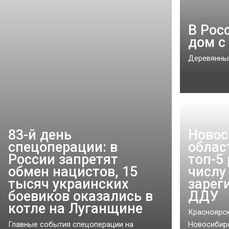
В Рос
дом с
Деревянный
83-й день
Новос
спецоперации: в
облас
России запретят
топ-5
обмен нацистов, 15
числу
тысяч украинских
зарег
боевиков оказались в
ДДУ
котле на Луганщине
Красноярск
Главные события спецоперации на
Новосибирс