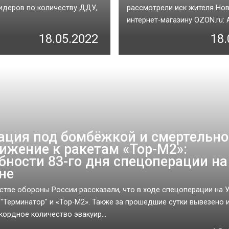
идеров по количеству ДДУ,
рассмотрели иск жителя Но
интернет-магазину OZON.ru: А
18.05.2022
18.
ация под бомбёжкой и смертельно
ижение к ракетам «Тор-М2»:
бности 83-го дня спецоперации на
не
стве обороны России рассказали, что в ходе спецоперации на 
"Терминатор" и «Тор-М2». Также за прошедшие сутки вывезено 
кордное количество эвакуир...