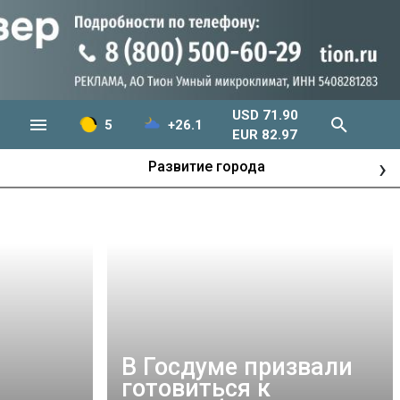
USD 71.90
5
+26.1
EUR 82.97
›
Развитие города
В Госдуме призвали
готовиться к