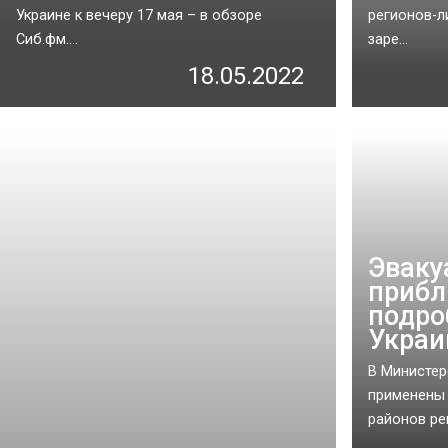
Украине к вечеру 17 мая – в обзоре
регионов-л
Сиб.фм....
заре...
18.05.2022
Эваку
прибл
подро
Украи
В Министер
применены 
районов ре