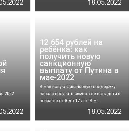
05.2022
18.05.2022
12 654 рублей на
ребёнка: как
получить новую
ой
санкционную
ся
выплату от Путина в
мае-2022
В мае новую финансовую поддержку
ае 2022
начали получать семьи, где есть дети в
возрасте от 8 до 17 лет. В м...
05.2022
18.05.2022