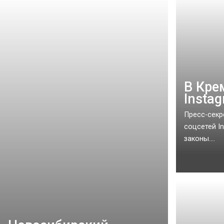
В Кре
Insta
Пресс-секр
соцсетей I
законы....