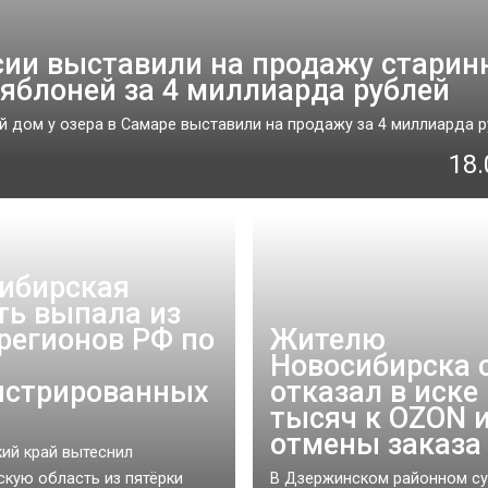
сии выставили на продажу стари
 яблоней за 4 миллиарда рублей
 дом у озера в Самаре выставили на продажу за 4 миллиарда руб
18.
ибирская
ть выпала из
 регионов РФ по
Жителю
Новосибирска 
истрированных
отказал в иске 
тысяч к OZON и
отмены заказа
ий край вытеснил
кую область из пятёрки
В Дзержинском районном с