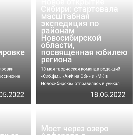
Новое открытие
Сибири: стартовала
масштабная
экспедиция по
районам
Новосибирской
области,
ировке
посвященная юбилею
региона
ировки
18 мая творческая команда редакций
оссийские
«Сиб.фм», «АиФ на Оби» и «МК в
Новосибирске» отправилась в уникал...
05.2022
18.05.2022
Мост через озеро