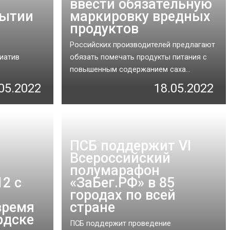
ввести обязательную
рытии
маркировку вредных
продуктов
Российских производителей предлагают
иатив
обязать помечать продукты питания с
повышенным содержанием саха...
05.2022
18.05.2022
ПСБ поддержит VI
Всероссийский
полумарафон
2 с
«ЗаБег.РФ» в 85
городах по всей
время
стране
рдске
ПСБ поддержит проведение