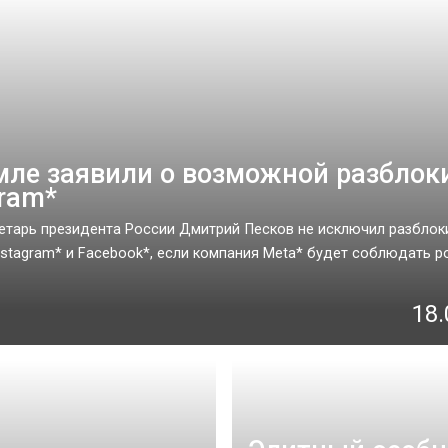
мле заявили о возможной разблок
gram*
етарь президента России Дмитрий Песков не исключил разблок
nstagram* и Facebook*, если компания Meta* будет соблюдать р
18.