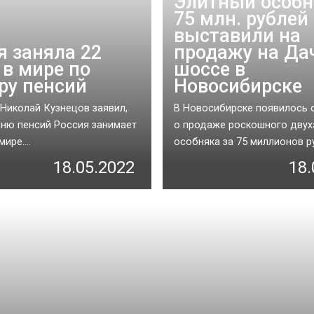
Элитный особн
75 млн. рублей
выставили на
я заняла 22
продажу на Да
 в мире по
шоссе в
ру пенсий
Новосибирске
Николай Кузнецов заявил,
В Новосибирске появилось 
вню пенсий Россия занимает
о продаже роскошного двух
ире....
особняка за 75 миллионов ру
18.05.2022
18.