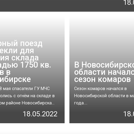
18.
ный поезд
екли для
ия склада
дью 1750 кв.
В Новосибирск
в в
области начал
ибирске
сезон комаров
8 мая спасатели ГУ МЧС
Сезон комаров начался в
олись с огнём на складе в
Новосибирской области в м
м районе Новосибирска...
года....
18.05.2022
18.