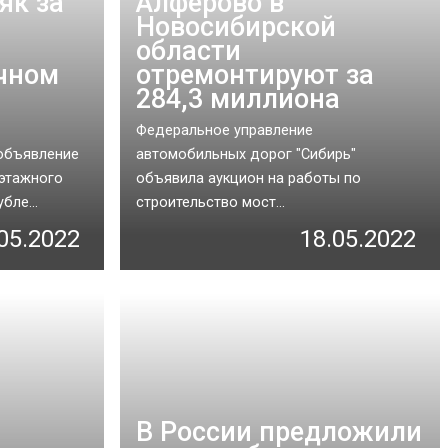
як за
Алферово в
Новосибирской
области
чном
отремонтируют за
284,3 миллиона
Федеральное управление
объявление
автомобильных дорог "Сибирь"
этажного
объявила аукцион на работы по
бле...
строительство мост...
05.2022
18.05.2022
В России предложили