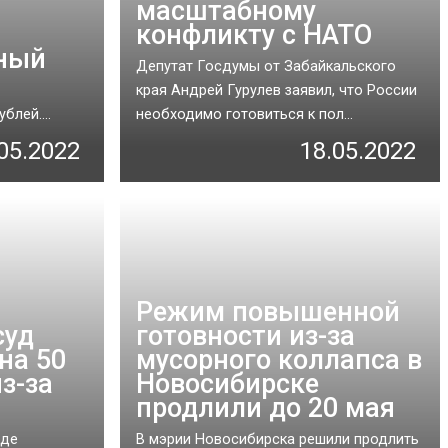
масштабному
конфликту с НАТО
нный
Депутат Госдумы от Забайкальского
края Андрей Гурулев заявил, что России
лей....
необходимо готовиться к пол...
05.2022
18.05.2022
Режим повышенной
суд
готовности из-за
на 50
мусорного коллапса в
з-за
Новосибирске
продлили до 20 мая
уде
В мэрии Новосибирска решили продлить