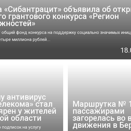
а «Сибантрацит» объявила об отк
го грантового конкурса «Регион
жностей»
у общий фонд конкурса на поддержку социально значимых иниц
тыре миллиона рублей....
18.
у антивирус
елекома» стал
Маршрутка № 1
ярен у жителей
пассажирами
ой области
загорелась во 
движения в Бе
 подписок на услугу