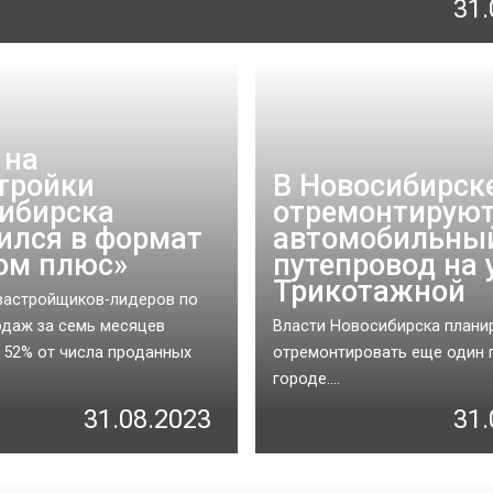
31.
 на
тройки
В Новосибирск
ибирска
отремонтирую
ился в формат
автомобильны
ом плюс»
путепровод на 
Трикотажной
застройщиков-лидеров по
даж за семь месяцев
Власти Новосибирска плани
 52% от числа проданных
отремонтировать еще один 
городе....
31.08.2023
31.