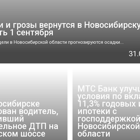
 и грозы вернутся в Новосибирск
ть 1 сентября
дели в Новосибирской области прогнозируются осадки....
31.
МТС Банк улуч
условия по вкл
осибирске
11,3% годовых 
ован водитель,
ипотеки с
ивший
господдержкой
ельное ДТП на
Новосибирской
ском шоссе
области