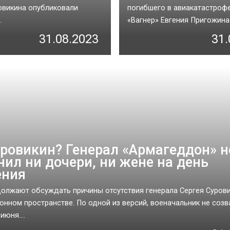
овикина опубликовали
погибшего в авиакатастрофе
.
«Вагнер» Евгения Пригожина..
31.08.2023
31.
уровикин? Генерал «Армагеддон» н
нил ни дочери, ни жене на день
ения
олжают обсуждать причины отсутствия генерала Сергея Сурови
нном пространстве. По одной из версий, военачальник не созв
июня....