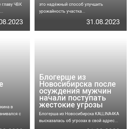
 главу ЧВК
это надёжный способ улучшить
..
урожайность участка....
08.2023
31.08.2023
Блогерше из
е
Новосибирска после
осуждения мужчин
начали поступать
жестокие угрозы
кина в
анивался с
Блогерша из Новосибирска KALLINA4KA
высказалась об угрозах в свой адрес....