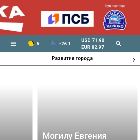
USD 71.90
5
+26.1
EUR 82.97
›
Развитие города
Могилу Евгения