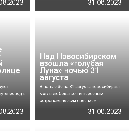
08.2023
31.08.2023
е
т
Над Новосибирском
й
взошла «голубая
улице
Луна» ночью 31
августа
руют
В ночь с 30 на 31 августа новосибирцы
путепровод в
могли любоваться интересным
астрономическим явлением....
08.2023
31.08.2023