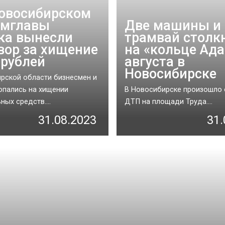
овосибирском
амглавы
Две машины и
ка вынесли
трамвай столк
вор за хищение
на «кольце Ада
 рублей
августа в
Новосибирске
рской области бизнесмен и
опались на хищении
В Новосибирске произошло
ых средств....
ДТП на площади Труда....
31.08.2023
31.