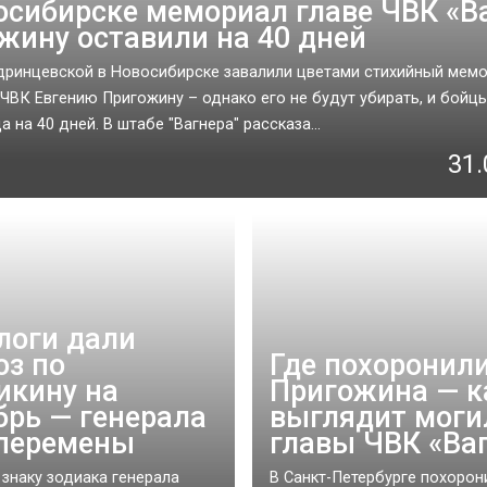
осибирске мемориал главе ЧВК «В
жину оставили на 40 дней
дринцевской в Новосибирске завалили цветами стихийный мем
ЧВК Евгению Пригожину – однако его не будут убирать, и бойц
 на 40 дней. В штабе "Вагнера" рассказа...
31.
логи дали
оз по
Где похоронил
икину на
Пригожина — к
брь — генерала
выглядит моги
перемены
главы ЧВК «Ва
 знаку зодиака генерала
В Санкт-Петербурге похорон