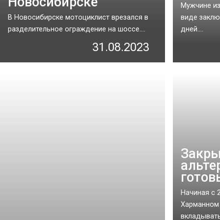
Новосибирске
Мужчине из
В Новосибирске мотоциклист врезался в
виде заклю
разделительное ограждение на шоссе....
дней....
31.08.2023
Закры
альте
готов
Начиная с 
Харманном
вкладывать