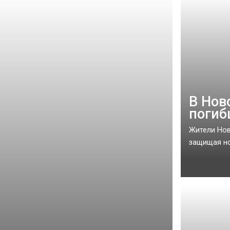
В Нов
погиб
Жители Нов
защищая но