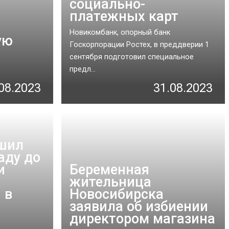
социально-
платежных карт
Новикомбанк, опорный банк
ую
Госкорпорации Ростех, в преддверии 1
сентября подготовил специальное
предл...
08.2023
31.08.2023
шил
аду до
и
Беременная
жительница
 в
Новосибирска
заявила об избиении
директором магазина