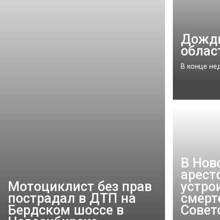
Дожди
облас
В конце не
В Нов
арест
Мотоциклист без прав
устро
пострадал в ДТП на
смерт
Бердском шоссе в
Совет