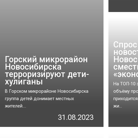
Спрос
новос
Горский микрорайон
Новос
Новосибирска
смест
терроризируют дети-
«экон
хулиганы
На ТОП-10 
В Горском микрорайоне Новосибирска
объёму про
группа детей донимает местных
приходится
жителей....
жи...
31.08.2023