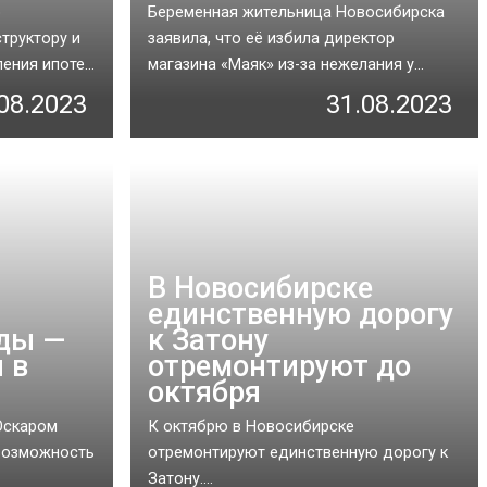
о
Беременная жительница Новосибирска
труктору и
заявила, что её избила директор
ния ипоте...
магазина «Маяк» из-за нежелания у...
08.2023
31.08.2023
В Новосибирске
единственную дорогу
ды —
к Затону
 в
отремонтируют до
октября
Оскаром
К октябрю в Новосибирске
возможность
отремонтируют единственную дорогу к
Затону....