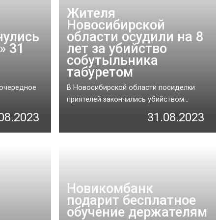
Жителя
Новосибирской
нулись
области осудили на 8
» 31
лет за убийство
собутыльника
табуретом
 очередное
В Новосибирской области посиделки
приятелей закончились убийством...
08.2023
31.08.2023
Новикомбанк
подарит бесплатное
обучение держателям