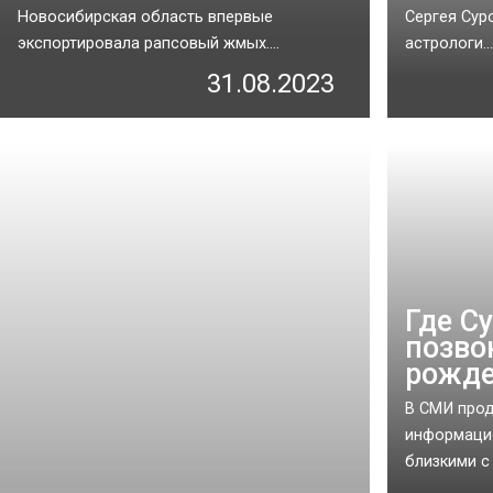
Новосибирская область впервые
Сергея Сур
экспортировала рапсовый жмых....
астрологи...
31.08.2023
Где С
позво
рожд
В СМИ прод
информацио
близкими с 