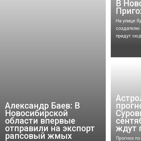
В Нов
Приго
На улице Я
создателю 
придут сюда
Астро
Александр Баев: В
прогн
Новосибирской
Суров
области впервые
сентя
отправили на экспорт
ждут 
рапсовый жмых
Прогноз по