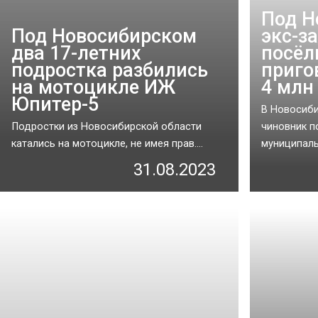
Под Н
Под Новосибирском
экс-з
два 17-летних
посёл
подростка разбились
приго
на мотоцикле ИЖ
4 млн
Юпитер-5
В Новосиби
Подростки из Новосибирской области
чиновник п
катались на мотоцикле, не имея прав....
муниципальн
31.08.2023