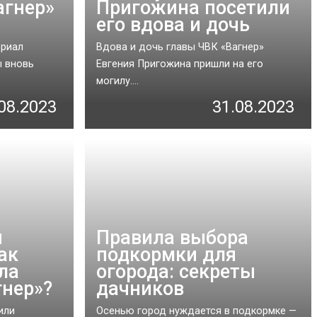
агнер»
Пригожина посетили
его вдова и дочь
ориал
Вдова и дочь главы ЧВК «Вагнер»
ы вновь
Евгения Пригожина пришли на его
могилу....
08.2023
31.08.2023
и
Правила выбора
ак
подкормки для
ла
огорода: секреты
гнер»?
дачников
или
Осенью город нуждается в подкормке —