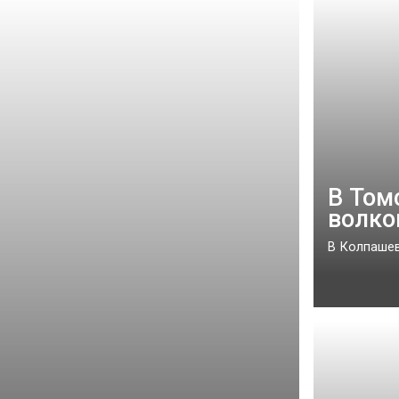
В Том
волко
В Колпашев