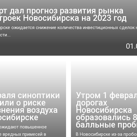
рт дал прогноз развития рынка
троек Новосибирска на 2023 год
рске ожидается снижение количества инвестиционных сделок 
и....
01.
раля синоптики
Утром 1 феврал
или о риске
дорогах
знения воздуха
Новосибирска
осибирске
образовались 8
балльные проб
 ожидают повышенное
 вредных примесей в
В Новосибирске из-за пробо