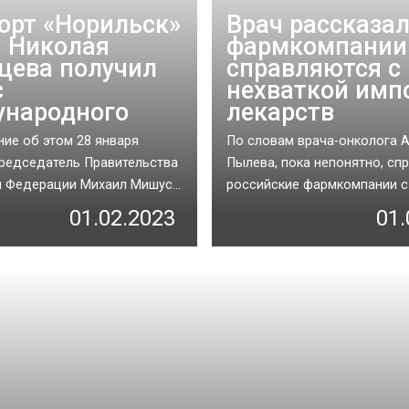
орт «Норильск»
Врач рассказал
 Николая
фармкомпании
цева получил
справляются с
с
нехваткой имп
народного
лекарств
ие об этом 28 января
По словам врача-онколога 
редседатель Правительства
Пылева, пока непонятно, спр
 Федерации Михаил Мишус...
российские фармкомпании с т
01.02.2023
01.