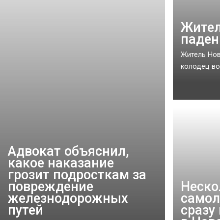
Жител
паден
Житель Нов
колодец во 
Адвокат объяснил,
какое наказание
грозит подросткам за
повреждение
Неско
железнодорожных
самол
путей
сразу