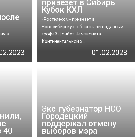
привезет в Сибирь
Кубок КХЛ
после
«Ростелеком» привезет в
Новосибирскую область легендарный
ия в
трофей Фонбет Чемпионата
Континентальной х...
02.2023
01.02.2023
Экс-губернатор НСО
нили,
Городецкий
не
поддержал отмену
 40
выборов мэра