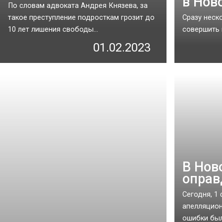
в Нов
По словам адвоката Андрея Князева, за
такое преступление подросткам грозит до
Сразу неск
10 лет лишения свободы...
совершить 
01.02.2023
В Нов
оправ
Сегодня, 1
апелляцион
ошибки были