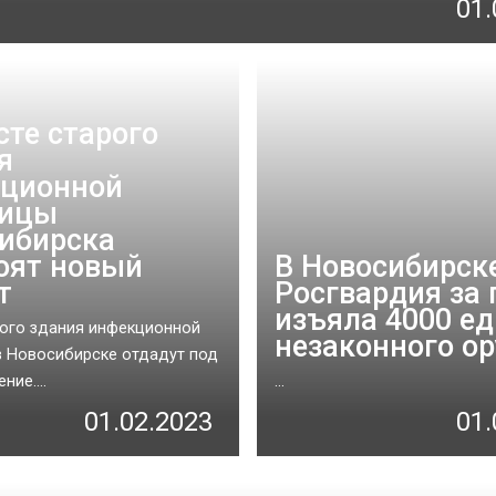
01.
сте старого
я
ционной
ницы
ибирска
оят новый
В Новосибирск
т
Росгвардия за 
изъяла 4000 е
ого здания инфекционной
незаконного о
 Новосибирске отдадут под
ние....
...
01.02.2023
01.