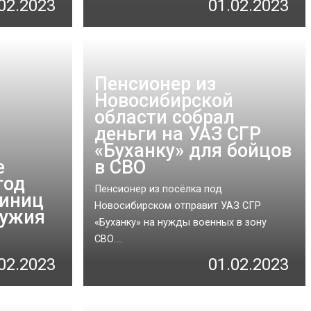
02.2023
01.02.2023
Пенсионер из
Новосибирской
области собрал
деньги на УАЗ СГР
«Буханку» для бойцов
е
в СВО
год
Пенсионер из посёлка под
диниц
Новосибирском отправит УАЗ СГР
ружия
«Буханку» на нужды военных в зону
СВО....
02.2023
01.02.2023