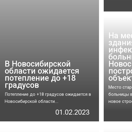
На ме
здани
инфек
боль
В Новосибирской
Новос
области ожидается
постр
потепление до +18
объек
градусов
Место стар
Потепление до +18 градусов ожидается в
больницы в
Новосибирской области....
новое строе
01.02.2023