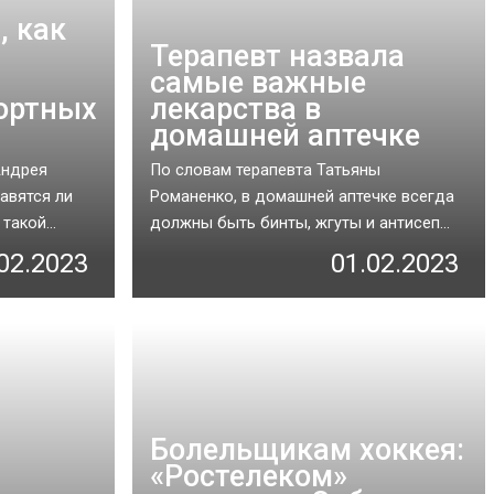
, как
Терапевт назвала
самые важные
ортных
лекарства в
домашней аптечке
Андрея
По словам терапевта Татьяны
авятся ли
Романенко, в домашней аптечке всегда
акой...
должны быть бинты, жгуты и антисеп...
02.2023
01.02.2023
Болельщикам хоккея:
«Ростелеком»