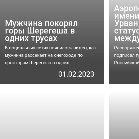
Аэроп
имени
Мужчина покорял
Урван
горы Шерегеша в
стату
одних трусах
между
В социальных сетях появилось видео, как
Распоряжен
мужчина рассекает на снегоходе по
подписал п
просторам Шерегеша в одних...
Российской
01.02.2023