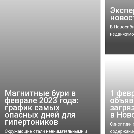
Экспе
новос
В Новосиби
недвижимост
Магнитные бури в
1 фев
феврале 2023 года:
объяв
график самых
загря
опасных дней для
в Нов
гипертоников
Синоптики
Окружающие стали невнимательными и
содержание