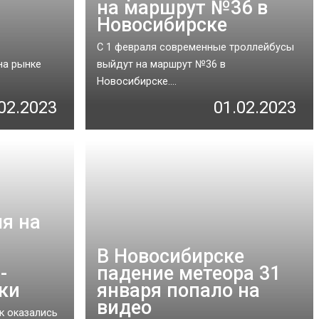
на маршрут №36 в
Новосибирске
С 1 февраля современные троллейбусы
на рынке
выйдут на маршрут №36 в
Новосибирске....
02.2023
01.02.2023
я на
В Новосибирске
-
падение метеора 31
ки
января попало на
видео
к оказались