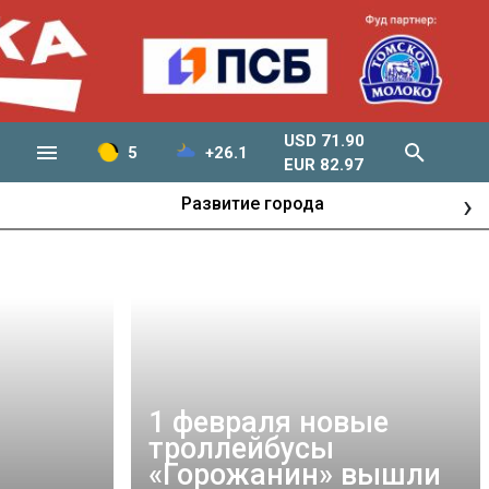
USD 71.90
5
+26.1
EUR 82.97
›
Развитие города
1 февраля новые
троллейбусы
«Горожанин» вышли